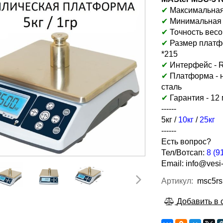
✔
Максимальная н
✔
Минимальная на
✔
Точность весов
✔
Размер платф
*215
✔
Интерфейс - 
✔
Платформа -
сталь
✔
Гарантия - 12
------
5кг /
10кг
/
25кг
------
Есть вопрос?
Тел/Вотсап:
8 (9
Email:
info@vesi-
Артикул:
msc5rs
Добавить в 