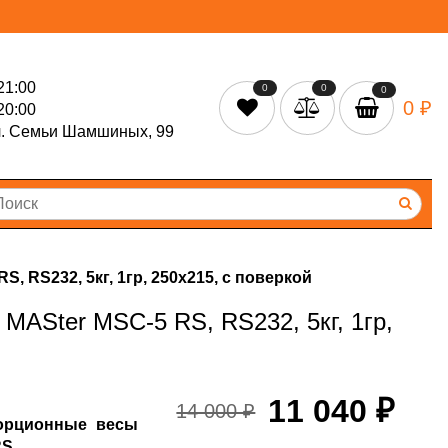
21:00
0
0
0
0 ₽
20:00
л. Семьи Шамшиных, 99
RS232, 5кг, 1гр, 250х215, с поверкой
ASter MSC-5 RS, RS232, 5кг, 1гр,
11 040 ₽
14 000 ₽
орционные весы
RS