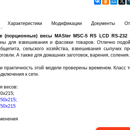
Характеристики
Модификации
Документы
О
е (порционные) весы MASter MSC-5 RS LCD RS-232
с
ны для взвешивания и фасовки товаров. Отлично подойду
бщепита, сельского хозяйства, взвешивания сыпучих п
говли. А также для домашних заготовок, варения, соления.
и практичность этой модели проверены временем. Класс то
одключения к сети.
 весов:
250x215;
 250x215;
 250x215
именения