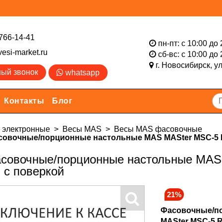
766-14-41
пн-пт: с 10:00 до 
esi-market.ru
сб-вс: с 10:00 до 
г. Новосибирск,
у
ный звонок
whatsapp
Контакты
Блог
электронные
Весы MAS
Весы MAS фасовочные
овочные/порционные настольные MAS MASter MSC-5 RS, 
совочные/порционные настольные MAS M
 с поверкой
21%
Фасовочные/п
MASter MSC-5 