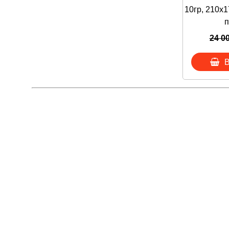
10гр, 210х1
п
ЗАКАЗАТЬ В
- либо через
24 0
- либо заказ
- либо напис
В
- либо напис
- либо позв
Производств
ООО «МАС-цен