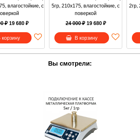
75, влагостойкие, с
5гр, 210х175, влагостойкие, с
2гр,
оверкой
поверкой
ЕСЫ можно любым удобным для Вас способом:
 корзину кнопкой "В корзину";
00 ₽
19 680 ₽
24 000 ₽
19 680 ₽
ать обратный звонок;
ать на почту
info@vesi-market.ru
;
 корзину
В корзину
ать в ЧАТ на экране внизу справа;
онить
8 (913) 766-14-41
Вы смотрели:
о - Китай
тр», 121165, г. Москва, Кутузовский проспект, д.30, пом. 