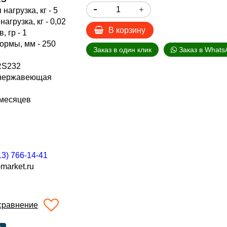
агрузка, кг - 5
грузка, кг - 0,02
В корзину
, гр - 1
ормы, мм - 250
Заказ в один клик
Заказ в Whats
RS232
 нержавеющая
 месяцев
13) 766-14-41
market.ru
сравнение