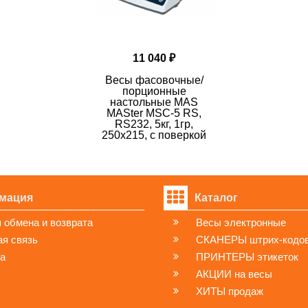
11 040 ₽
Весы фасовочные/
порционные
настольные MAS
MASter MSC-5 RS,
RS232, 5кг, 1гр,
250х215, с поверкой
мация
Каталог
 обмена и возврата
Весы электронные
я связь
СКАНЕРЫ штрих-кодо
ка
ПРИНТЕРЫ этикеток
АКЦИИ на весы
ХИТЫ продаж