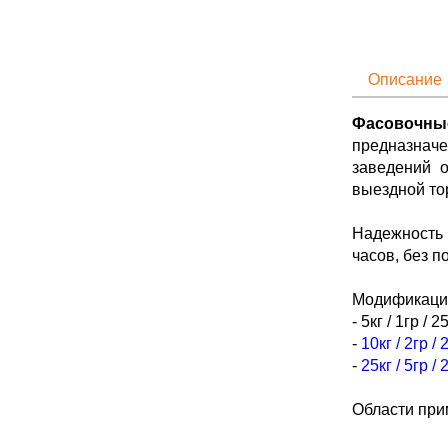
Описание
Фасовочны
предназначе
заведений о
выездной тор
Надежность 
часов, без п
Модификация
- 5кг / 1гр / 
-
10кг / 2гр /
-
25кг / 5гр /
Области пр