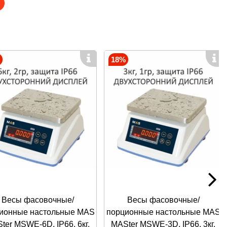
также как и торговые весы, используются во всем мире
ерение массы. Прежде всего это торговля, предприятия
ют небольшие габариты размеры и массу, что позволяет
ремещать. В отличии от торговых весов, весы простого
льных моделей на дисплее могут отображаться и другие
гается дублирующий дисплей на обратной стороне весов.
18%
яркости
Весы фасовочные/
Весы фасовочные/
ионные настольные MAS
порционные настольные MAS
ter MSWE-6D, IP66, 6кг,
MASter MSWE-3D, IP66, 3кг,