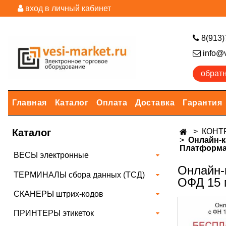
вход в личный кабинет
8(913)
info@v
обрат
Главная
Каталог
Оплата
Доставка
Гарантия
Каталог
КОНТ
Онлайн-к
Платформа
ВЕСЫ электронные
Онлайн-
ТЕРМИНАЛЫ сбора данных (ТСД)
ОФД 15 
СКАНЕРЫ штрих-кодов
ПРИНТЕРЫ этикеток