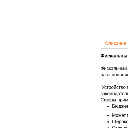
Описание
Фискальный
Фискальный р
на основани
Устройство 
законодател
Сферы прим
Бюджет
Может п
Широко
Отличи