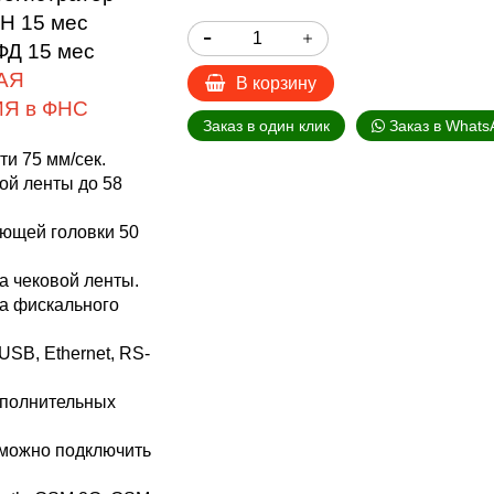
Н 15 мес
ФД 15 мес
АЯ
В корзину
Я в ФНС
Заказ в один клик
Заказ в Whats
ти 75 мм/сек.
й ленты до 58
ющей головки 50
 чековой ленты.
а фискального
SB, Ethernet, RS-
полнительных
ожно подключить