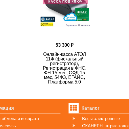
53 300 ₽
Онлайн-касса АТОЛ
11Ф (фискальный
регистратор),
Регистрация в ФНС,
ФН 15 мес, ОФД 15
мес, 54ФЗ, ЕГАИС,
Платформа 5.0
мация
Каталог
 обмена и возврата
Весы электронные
я связь
СКАНЕРЫ штрих-кодо