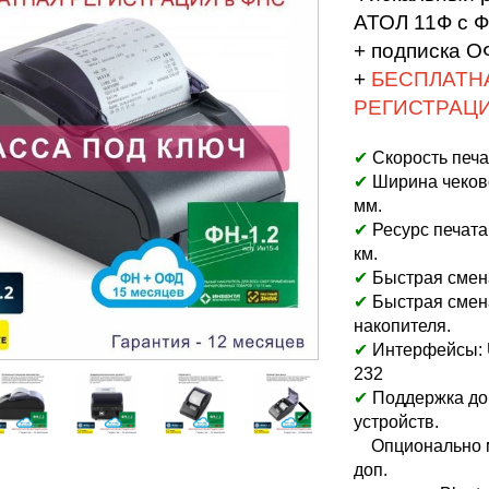
АТОЛ 11Ф с Ф
+ подписка О
+
БЕСПЛАТН
РЕГИСТРАЦИ
✔
Скорость печа
✔
Ширина чеково
мм.
✔
Ресурс печата
км.
✔
Быстрая смена
✔
Быстрая смен
накопителя.
✔
Интерфейсы: U
232
✔
Поддержка до
устройств.
Опционально м
доп.