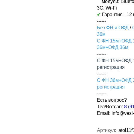
модули: Blueto
3G, Wi-Fi
✔
Гарантия - 12
------
Без ФН и ОФД
/
36м
С ФН 15м+ОФД 
36м+ОФД 36м
------
С ФН 15м+ОФД 
регистрация
------
С ФН 36м+ОФД 
регистрация
------
Есть вопрос?
Тел/Вотсап:
8 (9
Email:
info@vesi-
Артикул:
atol11f