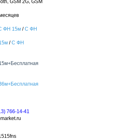
oth, GSM 2G, GSM
 месяцев
С ФН 15м
/
С ФН
15м
/
С ФН
15м+Бесплатная
36м+Бесплатная
13) 766-14-41
market.ru
1515fns