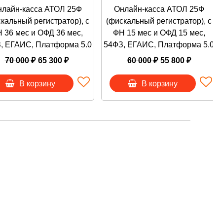
лайн-касса АТОЛ 25Ф
Онлайн-касса АТОЛ 25Ф
 мес. 1шт, Подписка ОФД на 15 мес. 1шт, Кабель USB
кальный регистратор), с
(фискальный регистратор), с
нта 1шт, Инструкция по эксплуатации 1шт, Ограничитель
 36 мес и ОФД 36 мес,
ФН 15 мес и ОФД 15 мес,
, ЕГАИС, Платформа 5.0
54ФЗ, ЕГАИС, Платформа 5.0
с способом:
70 000 ₽
65 300 ₽
60 000 ₽
55 800 ₽
В корзину
В корзину
 17, этаж 4, пом. 5