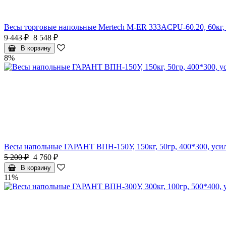
Весы торговые напольные Mertech M-ER 333ACPU-60.20, 60кг, 2
9 443 ₽
8 548 ₽
В корзину
8%
Весы напольные ГАРАНТ ВПН-150У, 150кг, 50гр, 400*300, усил
5 200 ₽
4 760 ₽
В корзину
11%