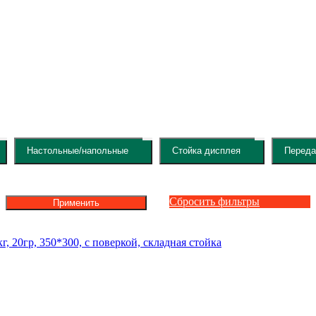
Настольные/напольные
Стойка дисплея
Переда
Сбросить фильтры
Применить