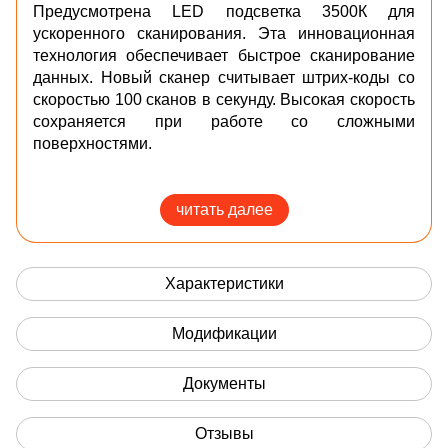
Предусмотрена LED подсветка 3500К для
ускоренного сканирования.
Эта инновационная
технология обеспечивает быстрое сканирование
данных. Новый сканер считывает штрих-коды со
скоростью 100 сканов в секунду. Высокая скорость
сохраняется при работе со сложными
поверхностями.
Разработан в соответствии с требованиям
системы Честный знак. Полностью соответствует
читать далее
требованиям ФГИС/ЕГАИС и рекомендован
компанией 1С. Инновационная технология
SuperLead - высокая скорость и качество
Характеристики
считывания любых штрих кодов. Считывает все
известные одномерные и двумерные штрих коды.
Модификации
Видео-обзор сканера Mertech CL-2210
Документы
Отзывы