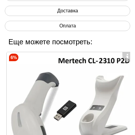
Доставка
Оплата
Видео-обзор дальность передачи 100 м
Еще можете посмотреть:
6%
Модификации модели:
-
Черный сканер
-
Белый сканер
Технические характеристики
Емкость аккумуляторной батареи: 2600 мАч.
Устройство может работать без подзарядки