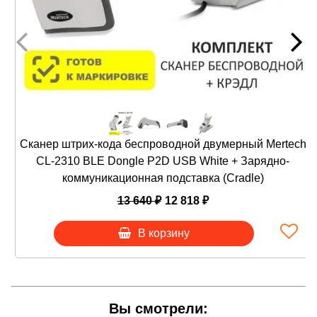
полную смену: не менее 12 часов. Для подзарядки
используется USB кабель.
Сканер способен работать в беспроводном и
стационарном режиме. В число интерфейсов
входит: USB (HID и COM), RS-232, Bluetooth/BLE
5.0. Предусмотрена синхронизация с 1С и с
другими учетными программами.
Сканер штрих-кода беспроводной двумерный Mertech
В комплектацию входит Dongle-ключ с технолгией
CL-2310 BLE Dongle P2D USB White + Зарядно-
передачи данных BLE 5.0. Технология
коммуникационная подставка (Cradle)
ползводляет передавать данные на расстояние до
13 640 ₽
12 818 ₽
100 метров.
Сканер изготовлен из АВС-пластика. Габаритные
В корзину
размеры 170*95*70 мм. Прибор весит 162 гр.
Устройство хорошо ложится в руку, помещается в
карман. Практичная конструкция выдерживает
сильные удары. Корпус защищает электронику до
Вы смотрели:
50 падений с высоты 2 м. на бетонную