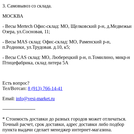
Да
сложных
3. Самовывоз со склада.
поверхностей
МОСКВА
Питание сканера
5В/300мА
Считыватель подключается к онлайн-кассам ЭВОТОР,
Штрих, Меркурий, Atol и прочих брендов. Для подключения
Устойчивость к
- Весы Mertech Офис-склад: МО, Щелковский р-н, д.Медвежьи
используется USB-HID кабель. Опционально можно
внешним
IP54
Озера, ул.Сосновая, 11;
подключать устройство через RS232 и USB-COM.
воздействиям
- Весы MAS склад: Офис-склад: МО, Раменский р-н,
Температура
0°С ~ +50°С
п.Родники, ул.Трудовая. д.10, к5;
эксплуатации
Температура
Устройство можно использовать в оптовых и розничных
- Весы CAS склад: МО, Люберецкий р-н, п.Томилино, микр-н
'-40°С ~ +70°С
хранения
магазинах, в аптеках, на автозаправках, в кафе и ресторанах, в
Птицефабрика, склад литера 5А
Допустимая
логистических службах и для офисной работы.
0% ~ 95%
влажность
Интерфейсы
USB-HID; USB-COM - эмуляция; RS232 -
Есть вопрос?
сканера
опционально
Преимущества модели
Тел/Вотсап:
8 (913) 766-14-41
Цвет
Белый
Считыватель Mertech 2310 адаптирован для маркировки
Email:
info@vesi-market.ru
Материал
«Честный Знак». Модель соответствует требованиям ЕГАИС.
ABC + PC (пластик + поликарбонат)
корпуса сканера
Сканер быстро считывает популярные штрих-коды. Он был
----------------------
Габаритные
рекомендован компанией 1С для работы с алкоголем,
размеры
170 * 95 * 70
* Стоимость доставки до разных городов может отличаться.
меховыми изделиями, лекарственными препаратами.
(ШхДхВ), мм
Точный расчет, срок доставки, адрес доставки либо подбор
пункта выдачи сделает менеджер интернет-магазина.
Вес сканера
132 гр