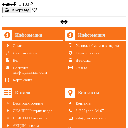
1 295 ₽
1 133 ₽
В корзину
Информация
Информация
О нас
Условия обмена и возврата
Личный кабинет
Обратная связь
Блог
Доставка
Политика
Оплата
конфиденциальности
Карта сайта
Каталог
Контакты
Весы электронные
Контакты
СКАНЕРЫ штрих-кодов
8 (800) 444-34-67
ПРИНТЕРЫ этикеток
info@vesi-market.ru
АКЦИИ на весы