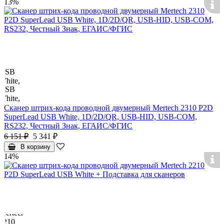
13%
Импортер - ООО "ВОЛЬТЕКО РУС", 141143, Московская обл,
Щелковский район, Медвежьи Озера д, Сосновая ул, дом No1,
ИНН 971805288, ОГРН
1177746255851
Сканер штрих-кода проводной двумерный Mertech 2310 P2D
SuperLead USB White, 1D/2D/QR, USB-HID, USB-COM,
RS232, Честный Знак, ЕГАИС/ФГИС
6 151 ₽
5 341 ₽
В корзину
14%