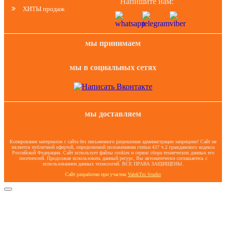
Напишите нам:
ХИТЫ продаж
мы принимаем
мы в социальных сетях
мы доставляем
Копирование материалов с сайта без письменного разрешения администрации запрещено! Сайт не
является публичной офертой, определяемой положениями статьи 437 ч.2 гражданского кодекса
Российской Федерации. Сайт использует файлы cookies и сервис сбора технических данных его
посетителей. Продолжая использовать данный ресурс, Вы автоматически соглашаетесь с
использованием данных технологий. ВСЕ ПРАВА ЗАЩИЩЕНЫ.
Сайт разработан при участии
ValekTro Studio