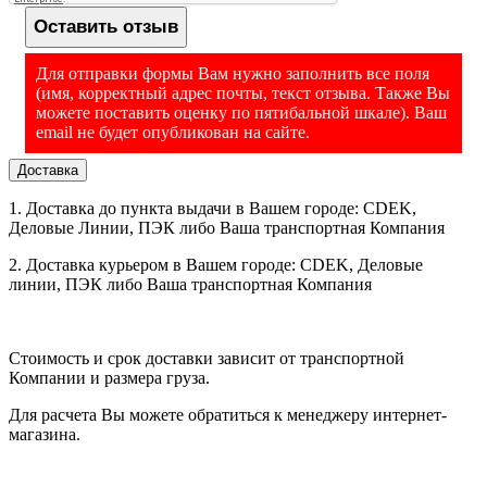
MIL
Оставить отзыв
Минимальное
Ручной считыватель обладает надежным корпусом.
Корпус
разрешение
устройства сделан из АВС-пластика и поликарбоната.
Он
3,9 MIL
сканирования
Для отправки формы Вам нужно заполнить все поля
выдерживает падения с высоты стола (до 1,5 м).
Благодаря
(имя, корректный адрес почты, текст отзыва. Также Вы
эргономичной форме, он хорошо ложится в руку. Габариты
UPC; EAN; Code128; Code 39; Code 93;
можете поставить оценку по пятибальной шкале). Ваш
корпуса: 170х90х70 мм. Прибор весит всего 132 грамма.
Поддерживаемые
Code11; Matrix 2 of 5; Interleaved 2 of 5;
email не будет опубликован на сайте.
Корпус защищает электронику от ударов, от пыли и влаги.
1D штрих-коды
Codabar;MSI Plessey; GS1 DataBar; China
Степень защиты корпуса: IP54.
Postal; Korean Postal
Доставка
PDF417; MicroPDF417; Data Matrix;
Поддерживаемые
1. Доставка до пункта выдачи в Вашем городе: CDEK,
Maxicode; QR Code; MicroQR; Aztec;
2D штрих-коды
Основные характеристики
Деловые Линии, ПЭК либо Ваша транспортная Компания
Hanxin
Поддержка
1. Скорость: до 100 сканов за 1 сек.
2. Доставка курьером в Вашем городе: CDEK, Деловые
Да
Честный Знак
линии, ПЭК либо Ваша транспортная Компания
Поддержка
2. Дальность распознавания: до 370 мм.
Да
ЕГАИС/ФГИС
3. Ресурс триггера: 5 млн. срабатываний.
Звуковая и
Стоимость и срок доставки зависит от транспортной
визуальная
Да
4. Минимальная контрастность: 20%.
Компании и размера груза.
индикация
сканера
5. Угол охвата: 40*32 градуса.
Для расчета Вы можете обратиться к менеджеру интернет-
Автоматическое
магазина.
Да
сканирование
6. Чувствительность: 65*360*60 градусов.
Распознавание
7. Подсветка
3500К LED Antireflect®
.
штрихкодов со