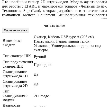
Это новейший сканер 2D штрих-кодов. Модель адаптирована
для работы с ЕГАИС и маркировкой товаров «Честный Знак».
Технология SuperLead, которая разработана и запатентована
компанией Mertech Equipment. Инновационная технология
позволяет сканировать коды с высокой скоростью: до 100
сканирований в секунду.
читать далее
Характеристики
Сканер, Кабель USB type A (205 см),
Разработан в соответствии с требованиям системы Честный
В комплект
Инструкция, Гарантийный талон,
знак. Полностью соответствует требованиям ФГИС/ЕГАИС и
входит:
Упаковка, Универсальная подставка под
рекомендован компанией 1С. Инновационная технология
сканеры
SuperLead - высокая скорость и качество считывания любых
Тип сканера ШК
Ручной
штрих кодов. Считывает все известные одномерные и
Тип подключения
двумерные штрих коды.
Проводное
сканера ШК
Сканирование
Да
штрих-кода 1D
В КОМПЛЕКТЕ
Сканирование
Да
штрих-кода 2D
Подставка для сканеров Mertech
Тип
✔
Режим "Свободные руки"
сканирующего
2D image
✔
Пластиковые платформа и стойка
модуля
✔
Простой и удобный захват сканера
Дальность
✔
Для сканера Mertech SUNMI NS021/2210/2310
До 370 мм