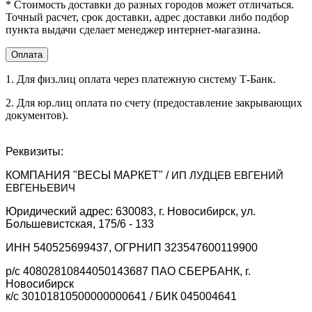
* Стоимость доставки до разных городов может отличаться.
принтера
опционально)
Точный расчет, срок доставки, адрес доставки либо подбор
Питание принтера
пункта выдачи сделает менеджер интернет-магазина.
24 В / 2.5 А
Температура
'-20°С ~ +50°С
Оплата
хранения принтера
Температура
1. Для физ.лиц оплата через платежную систему Т-Банк.
эксплуатации
5 ~ 40°C
принтера
2. Для юр.лиц оплата по счету (предоставление закрывающих
Допустимая
документов).
30 - 85% (эксплуатация); 10 - 90%
влажность для
(хранение)
принтера
Реквизиты:
Цвет принтера
Черный
Материал корпуса
КОМПАНИЯ "ВЕСЫ МАРКЕТ" /
ИП ЛУДЦЕВ ЕВГЕНИЙ
ABS-пластик
принтера
ЕВГЕНЬЕВИЧ
Защита принтера
Да
Юридический адрес: 630083, г. Новосибирск, ул.
от влаги
Большевистская, 175/6 - 133
Габаритные
размеры принтера,
285 * 226 * 171
ИНН 540525699437, ОГРНИП 323547600119900
мм
Габаритные
р/с 40802810844050143687 ПАО СБЕРБАНК, г.
размеры упаковки
Новосибирск
370 * 290 * 250
принтера, мм
к/с 30101810500000000641 / БИК 045004641
Вес принтера