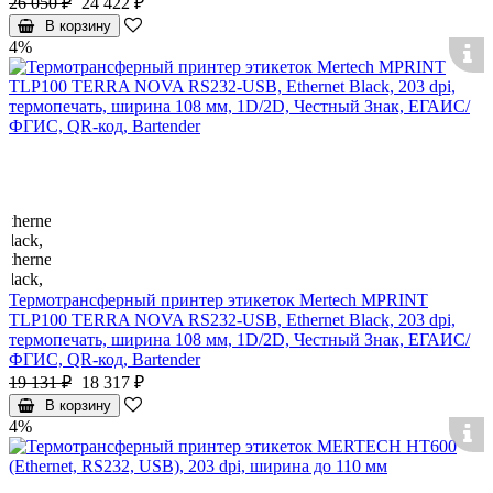
26 050 ₽
24 422 ₽
В корзину
4%
Термотрансферный принтер этикеток Mertech MPRINT
TLP100 TERRA NOVA RS232-USB, Ethernet Black, 203 dpi,
термопечать, ширина 108 мм, 1D/2D, Честный Знак, ЕГАИС/
ФГИС, QR-код, Bartender
19 131 ₽
18 317 ₽
В корзину
4%