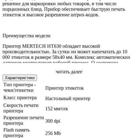
решение для маркировки любых товаров, в том числе
порционных блюд. Прибор обеспечивает быструю печать
этикеток и высокое разрешение штрих-кодов.
Преимущества модели
Принтер MERTECH HT630 обладает высокой
производительностью. За сутки он может напечатать до 10
000 этикеток в размере 58х40 мм. Комплекс автоматических
датчиков контролирует рабочий процесс. О состоянии
устройства сообщают визуальные и звуковые сигналы.
читать далее
Характеристики
Модель укомплектована надежной печатающей головкой.
Ресурс ее прочности рассчитан на 50 км этикеток.
Тип принтера -
Принтер этикеток
Термоголовка совместима с риббонами на основе воска,
чеки/этикетки
смолы или смеси материалов. Замена этикет-ленты или
Класс принтера
Настольный принтер
риббона выполняется за 10-15 секунд. В меню есть функция
Скорость печати
ускоренной перемотки ленты.
152 мм/сек
принтера
Термотрансферный принтер поддерживает все популярные
Разрешение печати
300 dpi
1D и 2D штрихкоды, включая PDF417, QR Code и Data Matrix.
принтера
Можно использовать его для работы с ЕГАИС или системой
Flash память
256 Mb
обязательной маркировки «Честный ЗНАК».
принтера