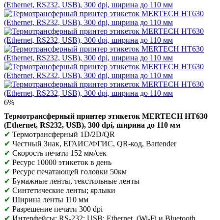
6%
Термотрансферный принтер этикеток MERTECH HT630
(Ethernet, RS232, USB), 300 dpi, ширина до 110 мм
✔
Термотрансферный 1D/2D/QR
✔
Честный Знак, ЕГАИС/ФГИС, QR-код, Bartender
✔
Скорость печати 152 мм/сек
✔
Ресурс 10000 этикеток в день
✔
Ресурс печатающей головки 50км
✔
Бумажные ленты, текстильные ленты
✔
Синтетические ленты; ярлыки
✔
Ширина ленты 110 мм
✔
Разрешение печати 300 dpi
✔
Интерфейсы: RS-232; USB; Ethernet, (Wi-Fi и
Bluetooth