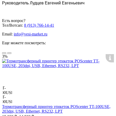
2,045 кг
Руководитель Лудцев Евгений Евгеньевич
Вес принтера в
2,3 кг
упаковке
Принтер, Кабели подключения
Комплектация
Есть вопрос?
интерфейса USB, Блок питания,
принтера
Тел/Вотсап:
8 (913) 766-14-41
Гарантийный талон, Упаковка
Гарантия на
Email:
info@vesi-market.ru
24 месяца
принтер
Еще можете посмотреть:
3%
Термотрансферный принтер этикеток POScenter TT-100USE,
203dpi, USB, Ethernet, RS232, LPT