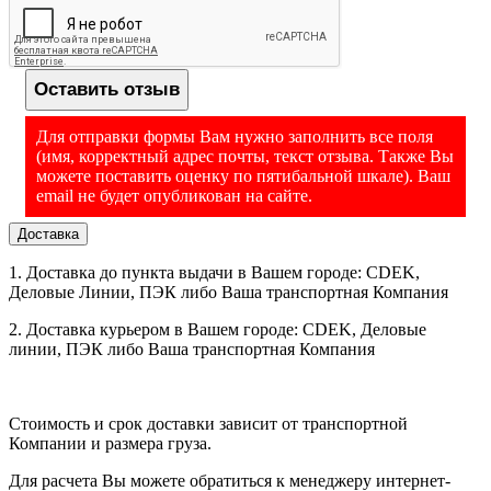
Печать QR-кодов
Да
В основе конструкции находится прочная рама. Панели
корпуса сделаны из надежных материалов: пластика и
Поддержка
Да
поликарбоната. Устройство обладает современным дизайном с
Bartender
Оставить отзыв
удобным расположением элементов интерфейса. Прибор с
Поддержка
Windows 7/ 8/ 10/ 11, Linux, MacOS
размером корпуса 285х226х171 весит 2,045 кг.
принтером ОС
Для отправки формы Вам нужно заполнить все поля
Звуковая и
Заказать термотрансферные принтеры этикеток по низкой
(имя, корректный адрес почты, текст отзыва. Также Вы
визуальная
цене можно на сайте MERTECH. Только при обращении
Да
можете поставить оценку по пятибальной шкале). Ваш
индикация
напрямую к производителю доступны самые низкие цены.
email не будет опубликован на сайте.
принтера
Доставка оборудования проводится по всей России. Оставьте
EasyLoad
заявку на сайте, чтобы обсудить условия заказа.
Да
Доставка
Функция Feed
Да
1. Доставка до пункта выдачи в Вашем городе: CDEK,
Автоматический
Деловые Линии, ПЭК либо Ваша транспортная Компания
Опционально
В комплекте:
отрезчик этикетки
Принтер, Кабели подключения интерфейса USB,
Блок питания, Гарантийный талон, Упаковка
Автоматический
2. Доставка курьером в Вашем городе: CDEK, Деловые
отделитель
Опционально
линии, ПЭК либо Ваша транспортная Компания
ЗАКАЗАТЬ ПРИНТЕР можно любым удобным для Вас
этикетки
способом:
Внешний
держатель
Опционально
- либо через корзину кнопкой "В корзину";
Стоимость и срок доставки зависит от транспортной
этикеток
Компании и размера груза.
- либо заказать обратный звонок;
Наличия бумаги, Открытия крышки,
Встроенные
Зазора этикетки, Температуры
Для расчета Вы можете обратиться к менеджеру интернет-
- либо написать на почту
info@vesi-market.ru
;