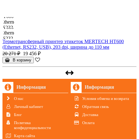
Термотрансферный принтер этикеток MERTECH HT600
(Ethernet, RS232, USB), 203 dpi, ширина до 110 мм
20 271 ₽
19 456 ₽
В корзину
Информация
Информация
О нас
Условия обмена и возврата
Личный кабинет
Обратная связь
Блог
Доставка
Политика
Оплата
конфиденциальности
Карта сайта