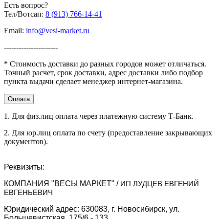
Есть вопрос?
Гарантия
24 месяца
Тел/Вотсап:
8 (913) 766-14-41
Страна
Южная Корея
Email:
info@vesi-market.ru
производитель
----------------------
* Стоимость доставки до разных городов может отличаться.
Точный расчет, срок доставки, адрес доставки либо подбор
пункта выдачи сделает менеджер интернет-магазина.
Оплата
1. Для физ.лиц оплата через платежную систему Т-Банк.
2. Для юр.лиц оплата по счету (предоставление закрывающих
документов).
Реквизиты:
КОМПАНИЯ "ВЕСЫ МАРКЕТ" /
ИП ЛУДЦЕВ ЕВГЕНИЙ
ЕВГЕНЬЕВИЧ
Юридический адрес: 630083, г. Новосибирск, ул.
Большевистская, 175/6 - 133