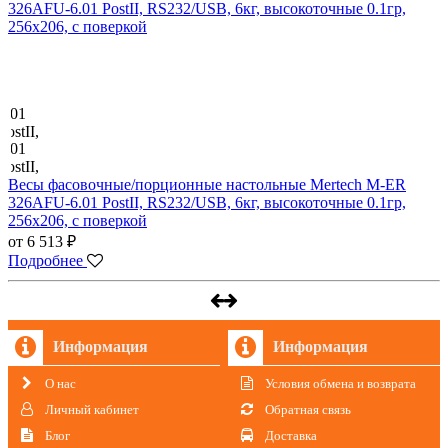
Весы фасовочные/порционные настольные Mertech M-ER
326AFU-6.01 PostII, RS232/USB, 6кг, высокоточные 0.1гр,
256х206, с поверкой
от 6 513 ₽
Подробнее
Информация
Информация
О нас
Условия обмена и возврата
Личный кабинет
Обратная связь
Блог
Доставка