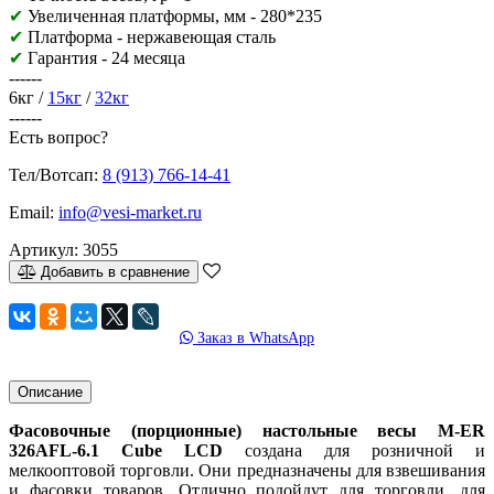
✔
Увеличенная
платформы, мм - 280
*235
✔
Платформа - нержавеющая сталь
✔
Гарантия - 24 месяца
------
6кг /
15кг
/
32кг
------
Есть вопрос?
Тел/Вотсап:
8 (913) 766-14-41
Email:
info@vesi-market.ru
Артикул:
3055
Добавить в сравнение
Заказ в WhatsApp
Описание
Фасовочные (порционные) настольные весы M-ER
326AFL-6.1 Cube LCD
создана для розничной и
мелкооптовой торговли. Они предназначены для взвешивания
и фасовки товаров. Отлично подойдут для торговли, для