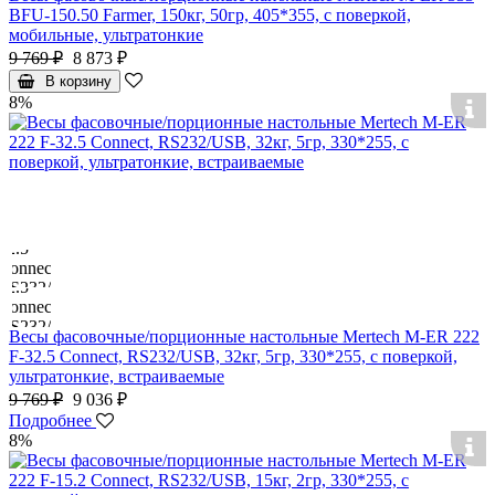
BFU-150.50 Farmer, 150кг, 50гр, 405*355, с поверкой,
мобильные, ультратонкие
9 769 ₽
8 873 ₽
В корзину
8%
Весы фасовочные/порционные настольные Mertech M-ER 222
F-32.5 Connect, RS232/USB, 32кг, 5гр, 330*255, с поверкой,
ультратонкие, встраиваемые
9 769 ₽
9 036 ₽
Подробнее
8%