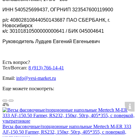
ИНН 540525699437, ОГРНИП 323547600119900
р/с 40802810844050143687 ПАО СБЕРБАНК, г.
Новосибирск
к/с 30101810500000000641 / БИК 045004641
Руководитель Лудцев Евгений Евгеньевич
Есть вопрос?
Тел/Вотсап:
8 (913) 766-14-41
Email:
info@vesi-market.ru
Еще можете посмотреть:
4%
Весы фасовочные/порционные напольные Mertech M-ER 333
AF-150.50 Farmer, RS232, 150кг, 50гр, 405*355, с поверкой,