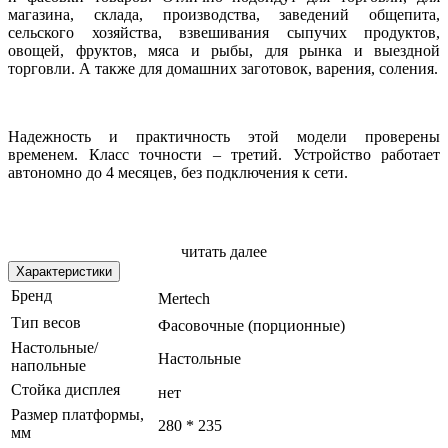
магазина, склада, производства, заведений общепита,
сельского хозяйства, взвешивания сыпучих продуктов,
овощей, фруктов, мяса и рыбы, для рынка и выездной
торговли. А также для домашних заготовок, варения, соления.
Надежность и практичность этой модели проверены
временем. Класс точности – третий. Устройство работает
автономно до 4 месяцев, без подключения к сети.
Модификация весов:
читать далее
Характеристики
- 6кг / 1гр / 280x235;
Бренд
Mertech
-
15кг / 2гр / 280x235;
Тип весов
Фасовочные (порционные)
-
32кг / 5гр / 280x235
Настольные/
Настольные
напольные
Стойка дисплея
нет
Особенности конструкции
Размер платформы,
280 * 235
мм
Эти фасовочные/порционные весы обладают простым