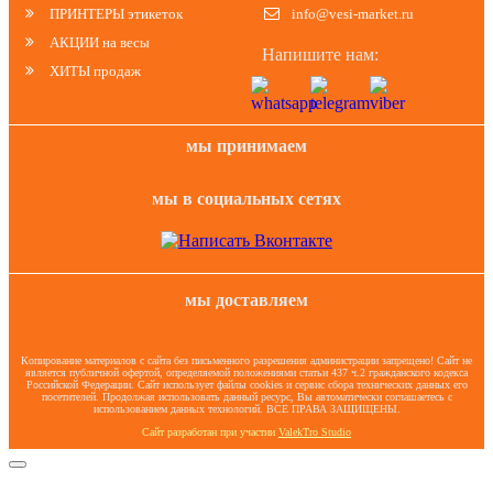
ПРИНТЕРЫ этикеток
info@vesi-market.ru
АКЦИИ на весы
Напишите нам:
ХИТЫ продаж
мы принимаем
мы в социальных сетях
мы доставляем
Копирование материалов с сайта без письменного разрешения администрации запрещено! Сайт не
является публичной офертой, определяемой положениями статьи 437 ч.2 гражданского кодекса
Российской Федерации. Сайт использует файлы cookies и сервис сбора технических данных его
посетителей. Продолжая использовать данный ресурс, Вы автоматически соглашаетесь с
использованием данных технологий. ВСЕ ПРАВА ЗАЩИЩЕНЫ.
Сайт разработан при участии
ValekTro Studio