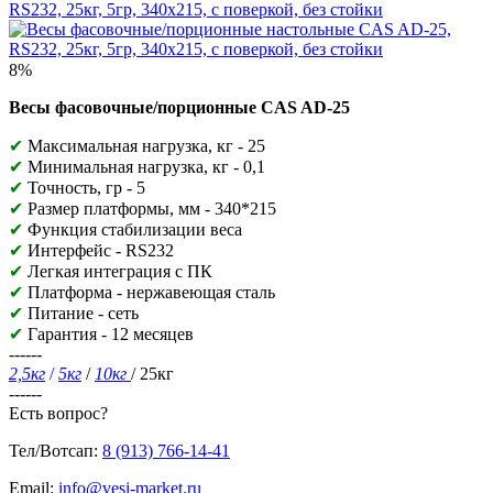
8%
Весы фасовочные/порционные CAS AD-25
✔
Максимальная нагрузка, кг - 25
✔
Минимальная нагрузка, кг - 0,1
✔
Точность, гр - 5
✔
Размер платформы, мм - 340*215
✔
Функция стабилизации веса
✔
Интерфейс - RS232
✔
Легкая интеграция с ПК
✔
Платформа - нержавеющая сталь
✔
Питание - сеть
✔
Гарантия - 12 месяцев
------
2,5кг
/
5кг
/
10кг
/
25кг
------
Есть вопрос?
Тел/Вотсап:
8 (913) 766-14-41
Email:
info@vesi-market.ru