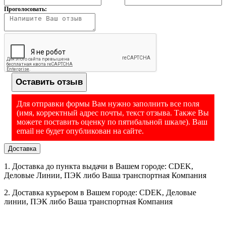
Питание
От сети: 220±10% В, 50±1Гц
- либо через корзину кнопкой "В корзину";
Проголосовать:
Допустимая
- либо заказать обратный звонок;
влажность, не более,
80
%
- либо написать на почту
info@vesi-market.ru
;
Атмосферное
630...800 мм рт.ст. (84...106,7 кПа)
давление
- либо написать в ЧАТ на экране внизу справа;
Диапазон рабочих
'-10°C ~ +40°C
температур, ºС
- либо позвонить
8 (913) 766-14-41
Оставить отзыв
Материал
Нержавеющая сталь
платформы
Для отправки формы Вам нужно заполнить все поля
Защита от
Производство - Южная Корея
Звуковое и визуальное оповещение
(имя, корректный адрес почты, текст отзыва. Также Вы
перегрузки
можете поставить оценку по пятибальной шкале). Ваш
Тип клавиатуры
Мембранная
Компания "Скейл Энтерпрайз",
Россия, 109263, г. Москва, 7-я
email не будет опубликован на сайте.
ул. Текстильщиков, д.7, корп. 1
Регулируемые
Да
опоры
Доставка
Габариты, мм:
350 x 325 x 105
1. Доставка до пункта выдачи в Вашем городе: CDEK,
Масса, кг:
Деловые Линии, ПЭК либо Ваша транспортная Компания
4.1
Габариты упаковки,
2. Доставка курьером в Вашем городе: CDEK, Деловые
510 x 400 x 220
мм:
линии, ПЭК либо Ваша транспортная Компания
Масса с упаковкой,
4.8
кг: