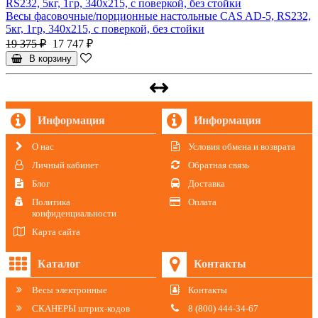
Весы фасовочные/порционные настольные CAS AD-5, RS232,
5кг, 1гр, 340x215, с поверкой, без стойки
19 375 ₽
17 747 ₽
В корзину
Информация
Информация
О нас
Условия обмена и возврата
Личный кабинет
Обратная связь
Блог
Доставка
Политика
Оплата
конфиденциальности
Карта сайта
Каталог
Контакты
Весы электронные
Контакты
СКАНЕРЫ штрих-кодов
8 (800) 444-34-67