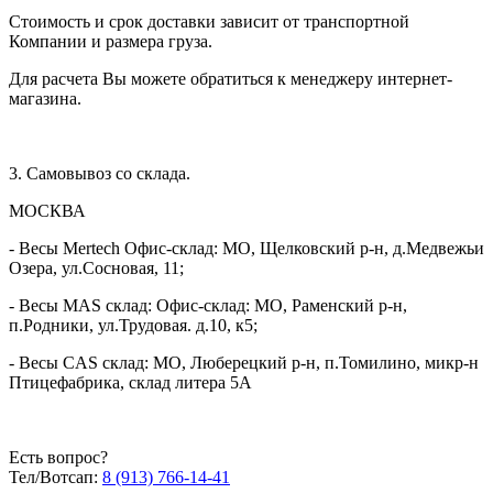
Гарантия:
12 месяцев
Стоимость и срок доставки зависит от транспортной
Производитель
CAS
Компании и размера груза.
Страна
Южная Корея
Для расчета Вы можете обратиться к менеджеру интернет-
производитель
магазина.
3. Самовывоз со склада.
МОСКВА
- Весы Mertech Офис-склад: МО, Щелковский р-н, д.Медвежьи
Озера, ул.Сосновая, 11;
- Весы MAS склад: Офис-склад: МО, Раменский р-н,
п.Родники, ул.Трудовая. д.10, к5;
- Весы CAS склад: МО, Люберецкий р-н, п.Томилино, микр-н
Птицефабрика, склад литера 5А
Есть вопрос?
Тел/Вотсап:
8 (913) 766-14-41