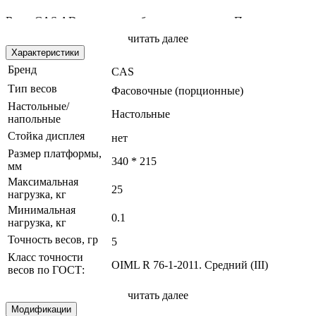
Весы CAS AD – это весы общего назначения. Применяются в
основном в кафе, ресторанах, там, где требуется замерить
читать далее
дозировку порций.
Данная модель: 25кг / 5гр / 340x215
Характеристики
Бренд
CAS
Тип весов
Фасовочные (порционные)
Модификация весов:
Настольные/
Настольные
- 2,5кг / 0,5гр / 340x215;
напольные
Стойка дисплея
нет
- 5кг / 1гр / 340x215;
Размер платформы,
340 * 215
- 10кг / 2гр / 340x215;
мм
Максимальная
25
- 25кг / 5гр / 340x215
нагрузка, кг
Минимальная
0.1
нагрузка, кг
Ваши выгоды от использования
Точность весов, гр
5
Класс точности
Усреднение показаний - Взвешивание нестабильных
OIML R 76-1-2011. Средний (III)
весов по ГОСТ:
грузов, можно взвешивать емкости с жидкостью и
Тип индикации
получать точный результат
VFD (вакуумно-флуоресцентный)
читать далее
Простое взвешивание;
Количество
Модификации
1
Выборка массы тары;