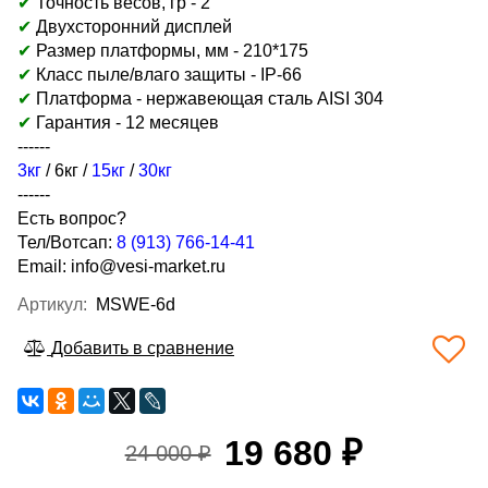
✔
Точность весов, гр - 2
✔
Двухсторонний дисплей
✔
Размер платформы, мм - 210
*175
✔
Класс пыле/влаго защиты - IP-66
✔
Платформа - нержавеющая сталь
AISI 304
✔
Гарантия - 12 месяцев
------
3кг
/
6кг
/
15кг
/
30кг
------
Есть вопрос?
Тел/Вотсап:
8 (913) 766-14-41
Email:
info@vesi-market.ru
Артикул:
MSWE-6d
Добавить в сравнение
19 680 ₽
24 000 ₽