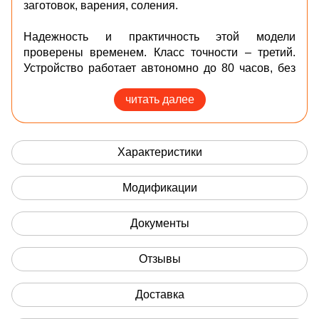
заготовок, варения, соления.
Надежность и практичность этой модели
проверены временем. Класс точности – третий.
Устройство работает автономно до 80 часов, без
подключения к сети.
читать далее
Весы имеют 2 дисплея - продавец/покупатель
Модификации модели:
Характеристики
- 3кг / 1гр / 210х175 мм
- 6кг / 2гр / 210х175 мм
Модификации
- 15кг / 5гр / 210х175 мм
- 30кг / 10гр / 210х175 мм
Документы
Области применения
Порционные весы (весы простого взвешивания
Отзывы
или фасовочные весы), также как и торговые
весы, используются во всем мире повсеместно.
Доставка
Они применяются во всех областях, где требуется
измерение массы. Прежде всего это торговля,