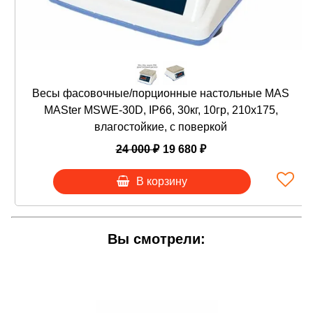
AISI 304
Влагозащищенный корпус с классом
пылевлагозащиты IP-66
Мембранная влагостойкая клавиатура
Счетный режим
Функция дозирования (Hi-Ok-Lo)
Весы фасовочные/порционные настольные MAS
Функция чистый /полный вес (Net/Gross)
MASter MSWE-30D, IP66, 30кг, 10гр, 210х175,
Автоматическая установка нуля при
влагостойкие, с поверкой
включении
Вычитание массы тары до 100% от
24 000 ₽
19 680 ₽
максимальной нагрузки
В корзину
ДОКУМЕНТЫ
Инструкции, сертификаты, методики проверки,
официальные письма:
Вы смотрели:
- Заключение № 104-10-508 по проверке
результатов испытаний в целях утверждения типа
средств измерений весов неавтоматического
действия MASter
- Описание типа средств измерений Весы