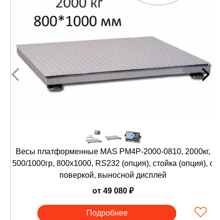
Высокая скорость взвешивания;
Функция стабилизации веса;
Счетный режим;
Функция чистый /полный вес (Net/Gross);
Автоматическая установка нуля при
включении;
Вычитание массы тары до 100% от
максимальной нагрузки
Интерфейс RS-232 (опция)
Максимальная нагрузка весов от 600 кг до
2000 кг;
5 стандартных типоразмеров платформ;
Материал платформы - углеродистая сталь с
Весы платформенные MAS PM4P-2000-0810, 2000кг,
лакокрасочным покрытием и рифленой
поверхностью;
500/1000гр, 800х1000, RS232 (опция), стойка (опция), с
Четыре тензометрических датчика по углам
поверкой, выносной дисплей
платформы;
от 49 080 ₽
Регулируемые по высоте шарнирные опоры;
Соединительный кабель в жесткой оплетке
Подробнее
длиной 3 м;