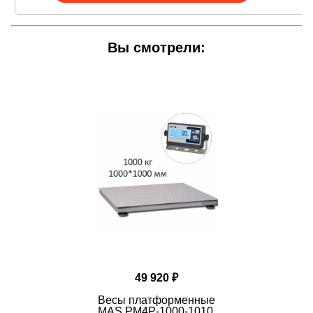
В зависимости от назначения и условий
эксплуатации на выбор 3 весовых
индикатора
Вы смотрели:
ДОКУМЕНТЫ
Инструкции, сертификаты, методики проверки,
официальные письма:
- Руководство по эксплуатации "Весы
неавтоматического действия ProMAS
PM4(P/R/T/U)E"
- Руководство по эксплуатации "Весы
неавтоматического действия ProMAS
PM4(P/R/T/U)B"
- Руководство по эксплуатации "Весы
неавтоматического действия ProMAS
PM4(P/R/T/U)H"
- Описание типа средств измерений "Весы
49 920 ₽
неавтоматического действия ProMAS"
- Заключение № 104-10-507 по проверке
Весы платформенные
результатов испытаний в целях утверждения типа
MAS PM4P-1000-1010,