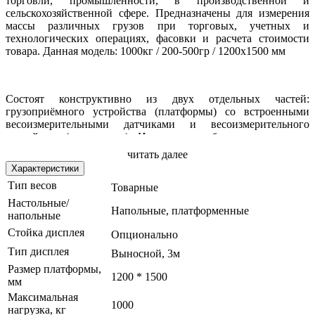
торговли, промышленности, в производственной и
сельскохозяйственной сфере. П
редназначены для измерения
массы различных грузов при торговых, учетных и
технологических операциях, фасовки и расчета стоимости
товара. Данная модель: 1000кг / 200-500гр / 1200х1500 мм
Состоят конструктивно из двух отдельных частей:
грузоприёмного устройства (платформы) со встроенными
весоизмерительными датчиками и весоизмерительного
устройства (индикатора). Индикатор выбирается исходя из
потребностей в функциональных возможностях весовой
читать далее
системы. Имеют 4 весоизмерительных датчика,
Характеристики
расположенных по углам платформы.
Тип весов
Товарные
Настольные/
Напольные, платформенные
напольные
Длина кабеля выносного дисплея - 3м
Стойка дисплея
Опционально
Тип дисплея
Выносной, 3м
Размер платформы,
Модификация платформы:
1200 * 1500
мм
- 1000кг / 200-500гр / 800*800
Максимальная
1000
нагрузка, кг