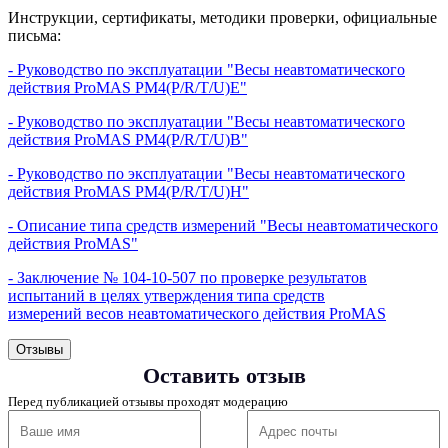
Счетный режим;
визуальная
Да
Инструкции, сертификаты, методики проверки, официальные
Функция чистый /полный вес (Net/Gross);
индикация
письма:
Автоматическая установка нуля при включении;
Изменение скорости
Вычитание массы тары до 100% от максимальной
Да
- Руководство по эксплуатации "Весы неавтоматического
стабилизации
нагрузки
действия ProMAS PM4(P/R/T/U)E"
Энергосберегающий
Интерфейс RS-232 (опция)
Да
режим
- Руководство по эксплуатации "Весы неавтоматического
Максимальная нагрузка весов от 600 кг до 2000 кг;
Калибровка
действия ProMAS PM4(P/R/T/U)B"
Да
5 стандартных типоразмеров платформ;
Диапазон выборки
Материал платформы - углеродистая сталь с
Весь диапазон
- Руководство по эксплуатации "Весы неавтоматического
массы тары
лакокрасочным покрытием и рифленой поверхностью;
действия ProMAS PM4(P/R/T/U)H"
Единицы измерения
Четыре тензометрических датчика по углам платформы;
Кг
Регулируемые по высоте шарнирные опоры;
- Описание типа средств измерений "Весы неавтоматического
Режим
Да
Соединительный кабель в жесткой оплетке длиной 3 м;
действия ProMAS"
самодиагностики
В зависимости от назначения и условий эксплуатации
Питание
Адаптер + аккумулятор
на выбор 3 весовых индикатора
- Заключение № 104-10-507 по проверке результатов
испытаний в целях утверждения типа средств
Время работы от
Не менее 20 часов
измерений весов неавтоматического действия ProMAS
аккумулятора
Допустимая
ДОКУМЕНТЫ
Отзывы
влажность, не более,
85
%
Оставить отзыв
Инструкции, сертификаты, методики проверки, официальные
Атмосферное
письма:
Перед публикацией отзывы проходят модерацию
630...800 мм рт.ст. (84...106,7 кПа)
давление
- Руководство по эксплуатации "Весы неавтоматического
Диапазон рабочих
'-10...40