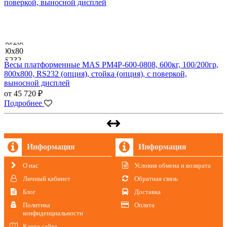
Весы платформенные MAS PM4P-600-0808, 600кг, 100/200гр,
800х800, RS232 (опция), стойка (опция), с поверкой,
выносной дисплей
от 45 720 ₽
Подробнее
Информация
Информация
О нас
Условия обмена и возврата
Личный кабинет
Обратная связь
Блог
Доставка
Политика
Оплата
конфиденциальности
Карта сайта