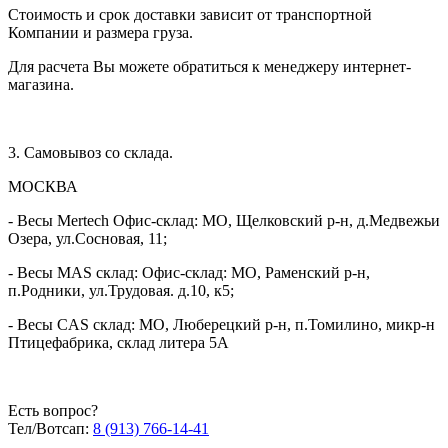
Стоимость и срок доставки зависит от транспортной
- либо позвонить
8 (913) 766-14-41
Компании и размера груза.
Для расчета Вы можете обратиться к менеджеру интернет-
Производство - Россия
магазина.
ООО «МАС-центр», 121165, г. Москва, Кутузовский проспект,
д.30, пом. XXII, ком. 2, ИНН 7730201418, ОГРН
3. Самовывоз со склада.
1167746378106
МОСКВА
- Весы Mertech Офис-склад: МО, Щелковский р-н, д.Медвежьи
Озера, ул.Сосновая, 11;
- Весы MAS склад: Офис-склад: МО, Раменский р-н,
п.Родники, ул.Трудовая. д.10, к5;
- Весы CAS склад: МО, Люберецкий р-н, п.Томилино, микр-н
Птицефабрика, склад литера 5А
Есть вопрос?
Тел/Вотсап:
8 (913) 766-14-41