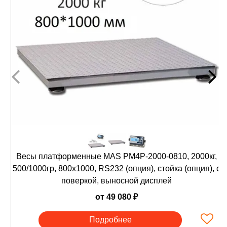
Высокая скорость взвешивания;
Функция стабилизации веса;
Счетный режим;
Функция чистый /полный вес (Net/Gross);
Автоматическая установка нуля при
включении;
Вычитание массы тары до 100% от
максимальной нагрузки
Интерфейс RS-232 (опция)
Максимальная нагрузка весов от 600 кг до
2000 кг;
5 стандартных типоразмеров платформ;
Материал платформы - углеродистая сталь с
Весы платформенные MAS PM4P-2000-0810, 2000кг,
лакокрасочным покрытием и рифленой
поверхностью;
500/1000гр, 800х1000, RS232 (опция), стойка (опция), с
Четыре тензометрических датчика по углам
поверкой, выносной дисплей
платформы;
от 49 080 ₽
Регулируемые по высоте шарнирные опоры;
Соединительный кабель в жесткой оплетке
Подробнее
длиной 3 м;