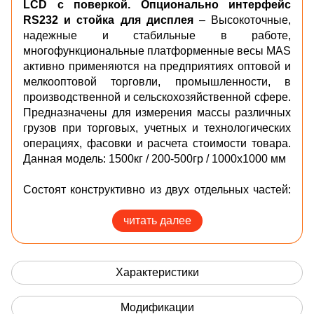
LCD с поверкой. Опционально интерфейс
RS232 и стойка для дисплея
– Высокоточные,
надежные и стабильные в работе,
многофункциональные платформенные весы MAS
активно применяются на предприятиях оптовой и
мелкооптовой торговли, промышленности, в
производственной и сельскохозяйственной сфере.
П
редназначены для измерения массы различных
грузов при торговых, учетных и технологических
операциях, фасовки и расчета стоимости товара.
Данная модель: 1500кг / 200-500гр / 1000х1000 мм
Состоят конструктивно из двух отдельных частей:
грузоприёмного устройства (платформы) со
встроенными весоизмерительными датчиками и
читать далее
весоизмерительного устройства (индикатора).
Индикатор выбирается исходя из потребностей в
функциональных возможностях весовой системы.
Характеристики
Имеют 4 весоизмерительных датчика,
расположенных по углам платформы.
Модификации