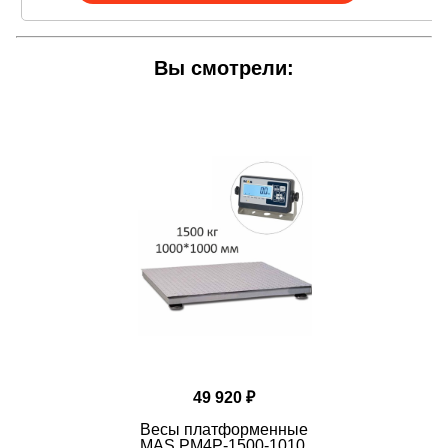
В зависимости от назначения и условий
эксплуатации на выбор 3 весовых
индикатора
Вы смотрели:
ДОКУМЕНТЫ
Инструкции, сертификаты, методики проверки,
официальные письма:
- Руководство по эксплуатации "Весы
неавтоматического действия ProMAS
PM4(P/R/T/U)E"
- Руководство по эксплуатации "Весы
неавтоматического действия ProMAS
PM4(P/R/T/U)B"
- Руководство по эксплуатации "Весы
неавтоматического действия ProMAS
PM4(P/R/T/U)H"
- Описание типа средств измерений "Весы
49 920 ₽
неавтоматического действия ProMAS"
- Заключение № 104-10-507 по проверке
Весы платформенные
результатов испытаний в целях утверждения типа
MAS PM4P-1500-1010,