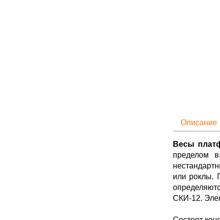
Описание
Весы плат
пределом в
нестандартн
или роклы. 
определяют
СКИ-12. Эле
Состоят кон