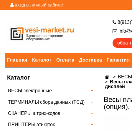
вход в личный кабинет
8(913)
info@v
обрат
Главная
Каталог
Оплата
Доставка
Гарантия
Каталог
ВЕСЫ 
Весы пла
дисплей
ВЕСЫ электронные
Весы пл
ТЕРМИНАЛЫ сбора данных (ТСД)
(опция),
СКАНЕРЫ штрих-кодов
ПРИНТЕРЫ этикеток