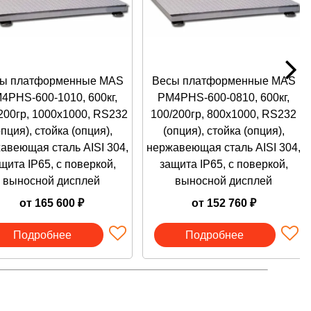
кользит;
ы;
 увеличивается благодаря устойчивости к механическому
 повреждений;
ы платформенные MAS
Весы платформенные MAS
тие (например, при наличии ниши в полу);
4PHS-600-1010, 600кг,
PM4PHS-600-0810, 600кг,
 Удобное расположение терминала упрощает работу;
200гр, 1000х1000, RS232
100/200гр, 800х1000, RS232
ующее табло;
опция), стойка (опция),
(опция), стойка (опция),
ых на расстоянии;
авеющая сталь AISI 304,
нержавеющая сталь AISI 304,
щита IP65, с поверкой,
защита IP65, с поверкой,
выносной дисплей
выносной дисплей
от 165 600 ₽
от 152 760 ₽
Подробнее
Подробнее