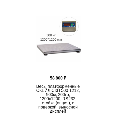
 корзину кнопкой "В корзину";
ать обратный звонок;
ать на почту
info@vesi-market.ru
;
ать в ЧАТ на экране внизу справа;
онить
8 (913) 766-14-41
о - Россия
кейл Энтерпрайз",
Россия, 109263, г. Москва, 7-я ул. Текстил
58 800 ₽
Весы платформенные
СКЕЙЛ СКП 500-1212,
500кг, 200гр,
1200х1200, RS232,
стойка (опция), с
поверкой, выносной
дисплей