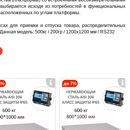
р выбирается исходя из потребностей в функциональных
 расположенных по углам платформы.
ах для приемки и отпуска товара, распределительных
Данная модель: 500кг / 200гр / 1200х1200 мм / RS232
6%
до 7%
дартные, так и крупногабаритные грузы;
кой, поддоном и учитывать вес нетто;
ой упаковке;
;