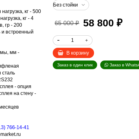
агрузка, кг - 500
грузка, кг - 4
58 800 ₽
65 000 ₽
, гр - 200
ь и встроенный
мы, мм -
В корзину
Заказ в один клик
Заказ в Whats
ифленая
 сталь
RS232
сплея - опция
плея на стену -
 месяцев
13) 766-14-41
market.ru