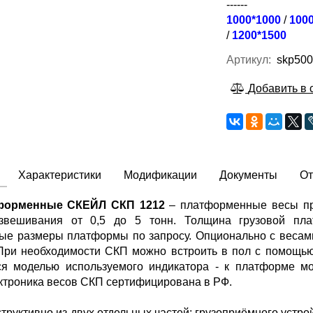
------
1000*1000
/
100
/
1200*1500
Артикул:
skp500
Добавить в 
Характеристики
Модификации
Документы
О
форменные СКЕЙЛ СКП 1212
– платформенные весы пр
звешивания от 0,5 до 5 тонн. Толщина грузовой пла
ые размеры платформы по запросу. Опционально с весами
При необходимости СКП можно встроить в пол с помощью
ся моделью используемого индикатора - к платформе м
ктроника весов СКП сертифицирована в РФ.
структивно из двух отдельных частей: грузоприёмного уст