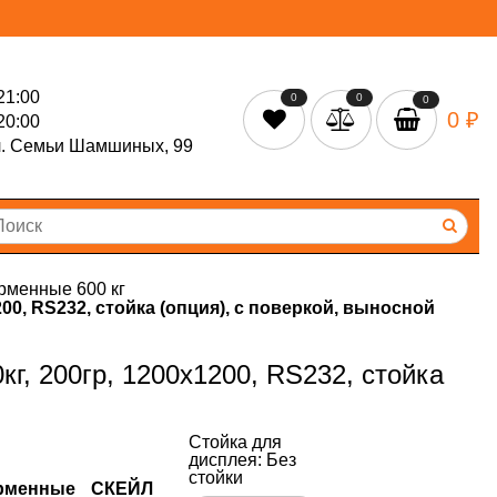
21:00
0
0
0
0 ₽
20:00
л. Семьи Шамшиных, 99
рменные 600 кг
0, RS232, стойка (опция), с поверкой, выносной
, 200гр, 1200х1200, RS232, стойка
Стойка для
дисплея:
Без
стойки
рменные СКЕЙЛ