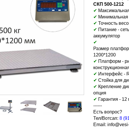
СКП 500-1212
✔
Максимальная н
✔
Минимальная на
✔
Точность весов
✔
Питание - сет
аккумулятор
✔
Размер платфор
1200*1200
✔
Платформ - р
конструкционная
✔
Интерфейс - 
✔
Стойка для ди
✔
Крепление дис
опция
✔
Гарантия - 12
------
Есть вопрос?
Тел/Вотсап:
8 (9
Email:
info@vesi-