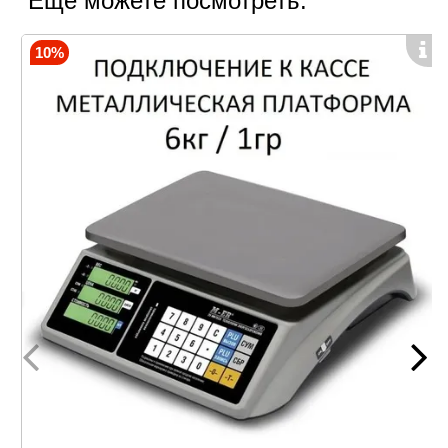
Еще можете посмотреть:
Режим суммирования;
Учет веса тары;
10%
Предусмотрен также автоматический сброс на
ноль. Результаты выводятся на два LCD либо
LED-дисплея, расположенных на
противоположных сторонах весов. Итоговые
цифры хорошо видны и продавцу, и клиентам. На
каждом экране 16 разрядов индикации. Размер
символов: 15*8 мм или 15*6 мм.
Преимущества модели
Торговые весы
M-ER 327AC-15.2 Ceed
LCD/LED проходят обязательную поверку. Класс
точности по ГОСТ – III. Модель внесена в
госреестр измерительных приборов. У компании
Mertech Equipment есть свидетельство, которое
подтверждает заявленные характеристики
прибора.
Другие преимущества флагманской модели: