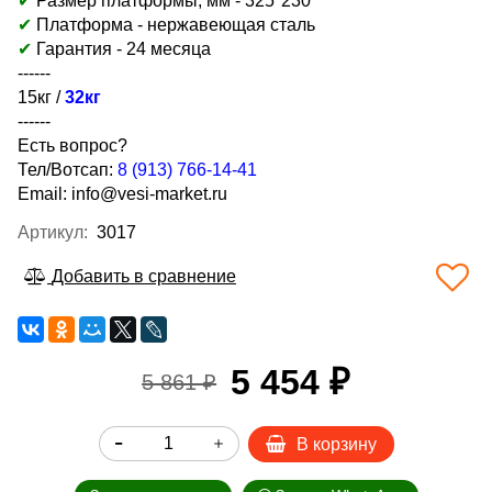
✔
Размер платформы, мм -
325*230
✔
Платформа - н
ержавеющая сталь
✔
Гарантия - 24 месяца
------
15кг /
32кг
------
Есть вопрос?
Тел/Вотсап:
8 (913) 766-14-41
Email:
info@vesi-market.ru
Артикул:
3017
Добавить в сравнение
5 454 ₽
5 861 ₽
В корзину