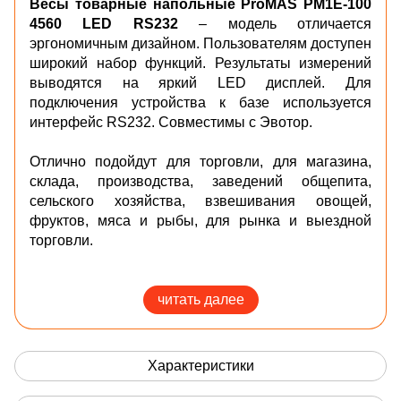
Весы товарные напольные ProMAS PM1E-100
4560 LED RS232
– модель отличается
эргономичным дизайном. Пользователям доступен
широкий набор функций. Результаты измерений
выводятся на яркий LED дисплей.
Для
подключения устройства к базе используется
интерфейс RS232. Совместимы с Эвотор.
Отлично подойдут для торговли, для магазина,
склада, производства, заведений общепита,
сельского хозяйства, взвешивания овощей,
фруктов, мяса и рыбы, для рынка и выездной
торговли.
Модификации модели:
- 100кг / 10-20гр / 400*500
читать далее
- 100кг / 10-20гр / 450*600
- 150кг / 20-50гр / 400*500
- 150кг / 20-50гр / 450*600
Характеристики
- 150кг / 20-50гр / 500*600
- 300кг / 50-100гр /450*600