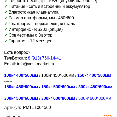
✔
Точность весов, гр - 10/20 (двухдиапазонные)
✔
Питание - сеть и встроенный аккумулятор
✔
Влагостойкая клавиатура
✔
Размер платформы, мм -
450*600
✔
Платформа - н
ержавеющая сталь
✔
Интерфейс - RS232 (опция)
✔
Совместимы с Эвотор
✔
Гарантия - 12 месяцев
------
Есть вопрос?
Тел/Вотсап:
8 (913) 766-14-41
Email:
info@vesi-market.ru
------
100кг 400*500мм
/ 100кг 450*600мм /
150кг 400*500мм
------
150кг 450*600мм
/
150кг 500*600мм
/
300кг 450*600мм
------
300кг 500*600мм
/
300кг 600*800мм
/
500кг 600*800мм
Артикул:
PM1E1004560