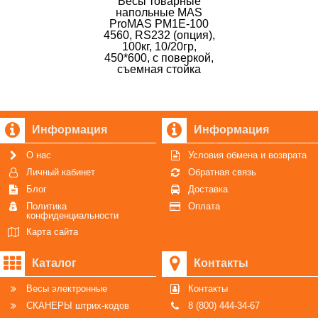
Весы товарные
напольные MAS
ProMAS PM1E-100
4560, RS232 (опция),
100кг, 10/20гр,
450*600, с поверкой,
съемная стойка
Информация
Информация
О нас
Условия обмена и возврата
Личный кабинет
Обратная связь
Блог
Доставка
Политика
Оплата
конфиденциальности
Карта сайта
Каталог
Контакты
Весы электронные
Контакты
СКАНЕРЫ штрих-кодов
8 (800) 444-34-67