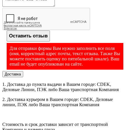
Да
стабилизации
Продолжительность работы от аккумулятора до 20 часов
Энергосберегающий
Высокая скорость взвешивания
Да
режим
Счётный режим
Функция дозирования (Hi-Ok-Lo)
Калибровка
Да
Функция чистый /полный вес (Net/Gross)
Диапазон выборки
Автоматическая установка нуля при включении
Весь диапазон
массы тары
Оставить отзыв
Вычитание массы тары до 100% от максимальной
Единицы измерения
нагрузки
Кг
Интерфейс RS-232 (опция)
Для отправки формы Вам нужно заполнить все поля
Режим
Да
(имя, корректный адрес почты, текст отзыва. Также Вы
самодиагностики
можете поставить оценку по пятибальной шкале). Ваш
Уровень
Да
email не будет опубликован на сайте.
Производство - Россия
Питание
Адаптер + аккумулятор
Доставка
Время работы от
ООО «МАС-центр», 121165, г. Москва, Кутузовский проспект,
Не менее 40 часов
аккумулятора
д.30, пом. XXII, ком. 2, ИНН 7730201418, ОГРН
1. Доставка до пункта выдачи в Вашем городе: CDEK,
1167746378106
Допустимая
Деловые Линии, ПЭК либо Ваша транспортная Компания
влажность, не более,
85
%
2. Доставка курьером в Вашем городе: CDEK, Деловые
линии, ПЭК либо Ваша транспортная Компания
Защита от влаги
IP65
Атмосферное
630...800 мм рт.ст. (84...106,7 кПа)
давление
Диапазон рабочих
Стоимость и срок доставки зависит от транспортной
'-10...40
температур, ºС
Компании и размера груза.