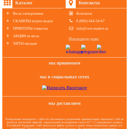
Каталог
Контакты
Весы электронные
Контакты
СКАНЕРЫ штрих-кодов
8 (800) 444-34-67
ПРИНТЕРЫ этикеток
info@vesi-market.ru
АКЦИИ на весы
Напишите нам:
ХИТЫ продаж
мы принимаем
мы в социальных сетях
мы доставляем
Копирование материалов с сайта без письменного разрешения администрации запрещено! Сайт не
является публичной офертой, определяемой положениями статьи 437 ч.2 гражданского кодекса
Российской Федерации. Сайт использует файлы cookies и сервис сбора технических данных его
посетителей. Продолжая использовать данный ресурс, Вы автоматически соглашаетесь с