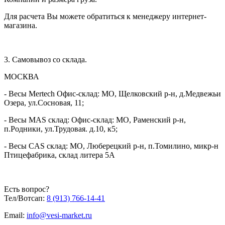
Размер весов, мм
800 * 600 * 880
Для расчета Вы можете обратиться к менеджеру интернет-
Материал
магазина.
Нержавеющая сталь
платформы
Защита от
Звуковое и визуальное оповещение
перегрузки
3. Самовывоз со склада.
Тип клавиатуры
Мембранная
МОСКВА
Защита от коррозии
Гальванизация
Регулируемые
- Весы Mertech Офис-склад: МО, Щелковский р-н, д.Медвежьи
Да
опоры
Озера, ул.Сосновая, 11;
Вес изделия не
35.5
более, кг
- Весы MAS склад: Офис-склад: МО, Раменский р-н,
п.Родники, ул.Трудовая. д.10, к5;
Гарантия
12 месяцев
- Весы CAS склад: МО, Люберецкий р-н, п.Томилино, микр-н
Птицефабрика, склад литера 5А
Есть вопрос?
Тел/Вотсап:
8 (913) 766-14-41
Email:
info@vesi-market.ru