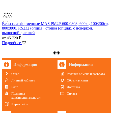
Весы платформенные MAS PM4P-600-0808, 600кг, 100/200гр,
800х800, RS232 (опция), стойка (опция), с поверкой,
выносной дисплей
от 45 720 ₽
Подробнее
Информация
Информация
О нас
Условия обмена и возврата
Личный кабинет
Обратная связь
Блог
Доставка
Политика
Оплата
конфиденциальности
Карта сайта