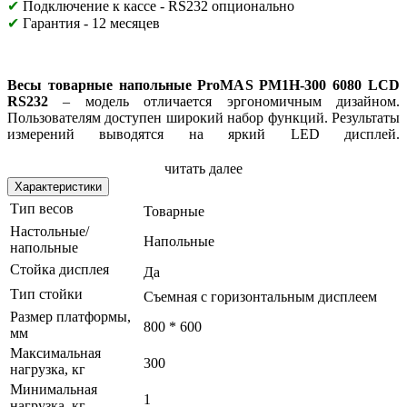
✔
Подключение к кассе - RS232 опционально
✔
Гарантия - 12 месяцев
Весы товарные напольные ProMAS PM1H-300 6080 LCD
RS232
– модель отличается эргономичным дизайном.
Пользователям доступен широкий набор функций. Результаты
измерений выводятся на яркий LED дисплей.
Пылевлагозащита класса IP-65. Для подключения устройства
к базе используется интерфейс RS232. Совместимы с Эвотор.
читать далее
Характеристики
Тип весов
Товарные
Отлично подойдут для торговли, для магазина, склада,
Настольные/
Напольные
производства, заведений общепита, сельского хозяйства,
напольные
взвешивания овощей, фруктов, мяса и рыбы, для рынка и
Стойка дисплея
Да
выездной торговли.
Тип стойки
Съемная с горизонтальным дисплеем
Размер платформы,
800 * 600
мм
Модификации модели:
Максимальная
300
нагрузка, кг
-
300кг. Точность 100гр.
Платформа 600*500
>Смотреть
Минимальная
1
- 300кг. Точность 100гр. Платформа 800*600
нагрузка, кг