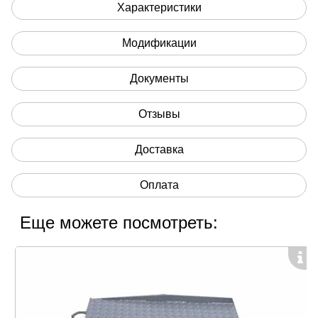
Вас способом:
Характеристики
- либо через корзину кнопкой "В корзину";
- либо заказать обратный звонок;
Модификации
- либо написать на почту
info@vesi-market.ru
;
- либо написать в ЧАТ на экране внизу справа;
Документы
- либо позвонить
8 (913) 766-14-41
Производство - Южная Корея
Отзывы
Компания "Скейл Энтерпрайз",
Россия, 109263, г.
Доставка
Москва, 7-я ул. Текстильщиков, д.7, корп. 1
Оплата
Еще можете посмотреть: