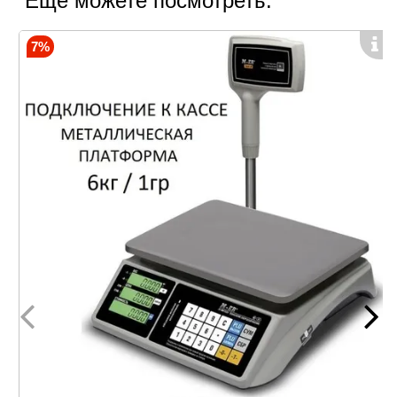
Еще можете посмотреть:
Режимы работы устройства:
Простое взвешивание.
7%
Суммирование итогов.
Счетный (штучный).
Тарирование (вычет массы тары).
Запрограммированные цены.
Расчет сдачи.
У прибора есть 3 модификации с различным
диапазоном измерений. Максимальный предел:
6кг, 15кг и 32кг. Минимальный: 20гр, 40гр и 100гр.
Дискретность: 1гр, 2гр и 5р. На каждом LCD и LED
дисплее по 16 индикаторов
Преимущества этой модели
Электронные весы M-ER 328ACPX-6.1 TOUCH-M
LCD/LED внесены в Госреестр измерительных
приборов. Все приборы проходят обязательную
поверку.
Отличительные характеристики модели: