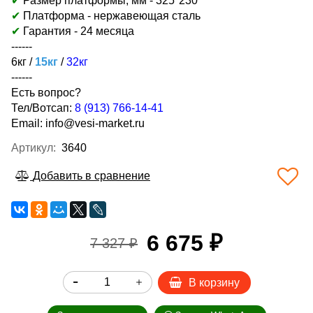
✔
Размер платформы, мм -
325*230
✔
Платформа - нержавеющая сталь
✔
Гарантия - 24 месяца
------
6кг /
15кг
/
32кг
------
Есть вопрос?
Тел/Вотсап:
8 (913) 766-14-41
Email:
info@vesi-market.ru
Артикул:
3640
Добавить в сравнение
6 675 ₽
7 327 ₽
В корзину