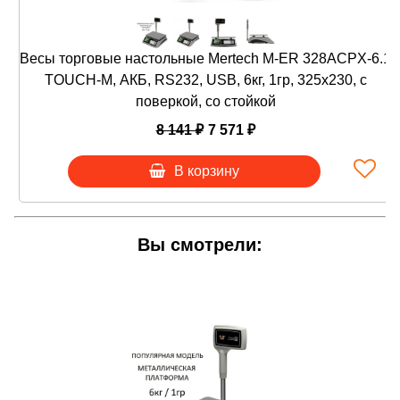
Предусмотрено 10 ячеек встроенной памяти.
Тензодатчик работает при температурах от
Весы торговые настольные Mertech M-ER 328ACPX-6.1
+5С до +40С.
Есть защита от пятикратной перегрузки
TOUCH-M, АКБ, RS232, USB, 6кг, 1гр, 325х230, с
платформы.
поверкой, со стойкой
Визуальная и звуковая индикация при
8 141 ₽
7 571 ₽
перегрузках.
Аккумулятор может работать 90 дней от
В корзину
одной подзарядки.
Заряжать аккумулятор можно от сети на 220
В.
Полипленка для защиты корпуса от пыли и
Вы смотрели:
влаги.
Устройство применяется в магазинах, в
заведениях общепита, на промышленных
предприятиях, на рынках и ярмарках. Гарантия на
весы действует 2 года (стандартный срок у других
компаний 1 год).