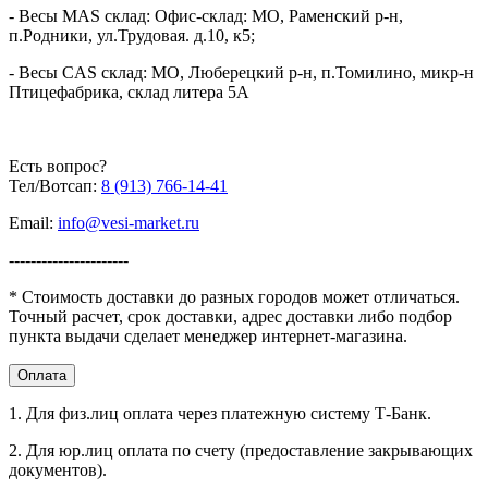
Звуковое и визуальное оповещение
- либо через корзину кнопкой "В корзину";
перегрузки
- Весы MAS склад: Офис-склад: МО, Раменский р-н,
п.Родники, ул.Трудовая. д.10, к5;
Тип клавиатуры
Промышленный сенсор
- либо заказать обратный звонок;
Защита от коррозии
Гальванизация
- Весы CAS склад: МО, Люберецкий р-н, п.Томилино, микр-н
- либо написать на почту
info@vesi-market.ru
;
Птицефабрика, склад литера 5А
Регулируемые
Да
опоры
- либо написать в ЧАТ на экране внизу справа;
Вес изделия не
3.6
- либо позвонить
8 (913) 766-14-41
более, кг
Есть вопрос?
Габариты упаковки,
Тел/Вотсап:
8 (913) 766-14-41
390 x380 x160
мм:
Email:
info@vesi-market.ru
Производство - Южная Корея
«MERCURY WP TECH GROUP CO.,
Производитель
LTD.», Корея 648-59, Gongreung-Dong
----------------------
Корпорация «MERCURY WP TECH GROUP CO., LTD.»,
Nowon-Ku, Seoul, Korea
Корея 648-59, Gongreung-Dong Nowon-Ku, Seoul, Korea
Гарантия
* Стоимость доставки до разных городов может отличаться.
24 месяца
Точный расчет, срок доставки, адрес доставки либо подбор
Страна
Южная Корея
пункта выдачи сделает менеджер интернет-магазина.
производитель
Импортер - ООО "ВОЛЬТЕКО РУС", 141143, Московская обл,
Оплата
Щелковский район, Медвежьи Озера д, Сосновая ул, дом No1,
ИНН 971805288, ОГРН
1177746255851
1. Для физ.лиц оплата через платежную систему Т-Банк.
2. Для юр.лиц оплата по счету (предоставление закрывающих
документов).