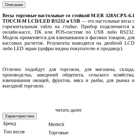
Описание
Весы торговые настольные со стойкой M-ER 328ACPX-6.1
TOUCH-M LCD/LED RS232 и USB
— это
настольные весы
с
горизонтальным табло на стойке. Прибор подключается к
онлайн-кассе, ПК или POS-системе по USB либо RS232.
Модель применяется для взвешивания и фасовки товаров, для
кассовых расчетов. Результаты выводятся на двойной LCD
либо LED экран (цифры видны покупателю и продавцу).
Отлично подойдут для торговли, для магазина, склада,
производства, заведений общепита, сельского хозяйства,
взвешивания овощей, фруктов, мяса и рыбы, для рынка и
выездной торговли.
Модификации модели:
читать далее
Характеристики
- 6кг / 1гр / 325х230 мм /
RS232 и USB
Бренд
Mertech
-
15кг / 2гр / 325х230 мм / RS232 и USB
Тип весов
Торговые