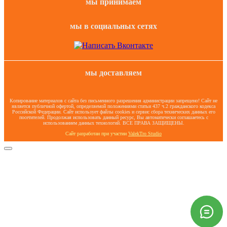
мы принимаем
мы в социальных сетях
мы доставляем
Копирование материалов с сайта без письменного разрешения администрации запрещено! Сайт не
является публичной офертой, определяемой положениями статьи 437 ч.2 гражданского кодекса
Российской Федерации. Сайт использует файлы cookies и сервис сбора технических данных его
посетителей. Продолжая использовать данный ресурс, Вы автоматически соглашаетесь с
использованием данных технологий. ВСЕ ПРАВА ЗАЩИЩЕНЫ.
Сайт разработан при участии
ValekTro Studio