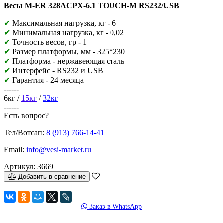
Весы M-ER 328ACPX-6.1 TOUCH-M RS232/USB
✔
Максимальная нагрузка, кг - 6
✔
Минимальная нагрузка, кг - 0,02
✔
Точность весов, гр - 1
✔
Размер платформы, мм -
325*230
✔
Платформа - н
ержавеющая сталь
✔
Интерфейс - RS232 и USB
✔
Гарантия - 24 месяца
------
6кг
/
15кг
/
32кг
------
Есть вопрос?
Тел/Вотсап:
8 (913) 766-14-41
Email:
info@vesi-market.ru
Артикул:
3669
Добавить в сравнение
Заказ в WhatsApp