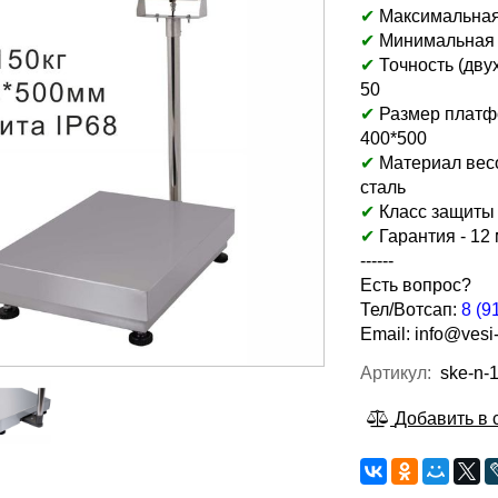
✔
Максимальная н
✔
Минимальная на
✔
Точность (дву
50
✔
Размер платф
400*500
✔
Материал весо
сталь
✔
Класс защиты 
✔
Гарантия - 12
------
Есть вопрос?
Тел/Вотсап:
8 (9
Email:
info@vesi-
Артикул:
ske-n-
Добавить в 