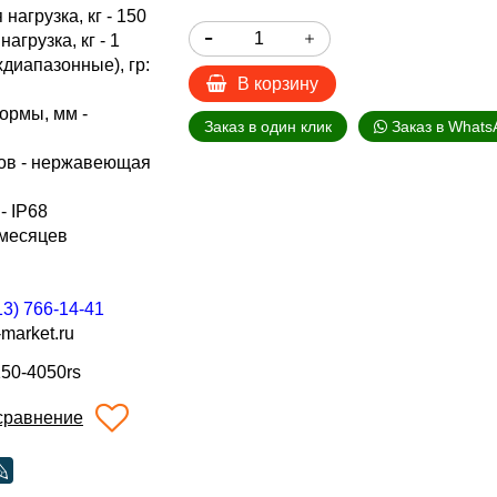
агрузка, кг - 150
грузка, кг - 1
хдиапазонные), гр:
В корзину
ормы, мм -
Заказ в один клик
Заказ в Whats
в - н
ержавеющая
- IP68
 месяцев
13) 766-14-41
market.ru
150-4050rs
сравнение