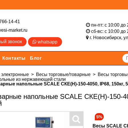
766-14-41
пн-пт: с 10:00 до 
esi-market.ru
сб-вс: с 10:00 до 
г. Новосибирск,
у
ный звонок
whatsapp
Контакты
Блог
электронные
Весы торговые/товарные
Весы торговы
ольные из нержавеющей стали
арные напольные SCALE СКЕ(Н)-150-4050, IP68, 150кг, 50
арные напольные SCALE СКЕ(Н)-150-4050
й
5%
Весы SCALE СК