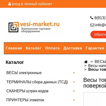
вход в личный кабинет
8(913)
info@v
обрат
Главная
Каталог
Оплата
Доставка
Гарантия
Каталог
ВЕСЫ 
Весы нап
Весы тов
ВЕСЫ электронные
Весы тов
ТЕРМИНАЛЫ сбора данных (ТСД)
поверко
СКАНЕРЫ штрих-кодов
ПРИНТЕРЫ этикеток