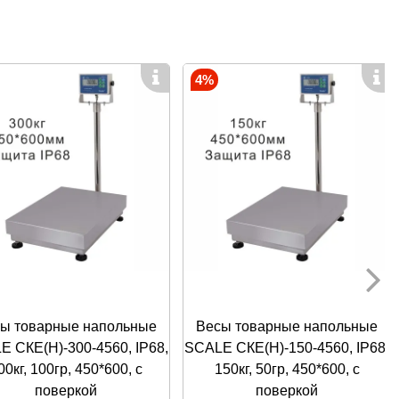
4%
й;
вленный интервал или нет;
доном и учитывать вес нетто;
ой упаковке;
оррозии и подходит для пищепрома;
ешиваний хорошо видны на дисплее в и в
 вертикальной плоскости;
ерны;
ы товарные напольные
Весы товарные напольные
при перебоях с электроэнергией;
E СКЕ(Н)-300-4560, IP68,
SCALE СКЕ(Н)-150-4560, IP68,
неожиданно, своевременная зарядка батареи
00кг, 100гр, 450*600, с
150кг, 50гр, 450*600, с
поверкой
поверкой