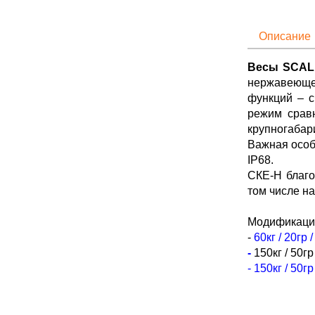
Описание
Весы SCALE
нержавеюще
функций – с
режим сравн
крупногабар
Важная особ
IP68.
СКЕ-Н благо
том числе н
Модификаци
-
60кг / 20гр
-
150кг / 50г
-
150кг / 50г
-
300кг / 100
-
300кг / 100
-
500кг / 200