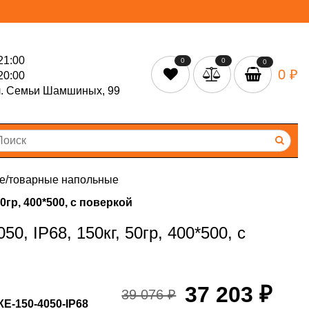
21:00
0
0
0
0 ₽
20:00
л. Семьи Шамшиных, 99
е/товарные напольные
гр, 400*500, с поверкой
, IP68, 150кг, 50гр, 400*500, с
37 203 ₽
39 076 ₽
Е-150-4050-IP68