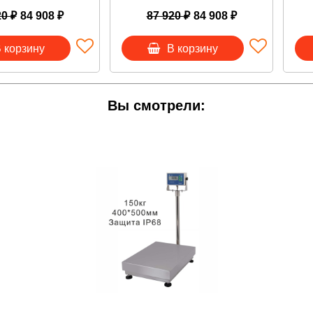
20 ₽
84 908 ₽
87 920 ₽
84 908 ₽
Ы
 сертификаты, методики проверки, официальные письма:
 корзину
В корзину
ство об утверждении типа СКЕ
во по эксплуатации весов СКЕ-Н
ЕСЫ можно любым удобным для Вас способом:
Вы смотрели:
 корзину кнопкой "В корзину";
ать обратный звонок;
ать на почту
info@vesi-market.ru
;
ать в ЧАТ на экране внизу справа;
онить
8 (913) 766-14-41
о - Россия
кейл Энтерпрайз",
Россия, 109263, г. Москва, 7-я ул. Текстил