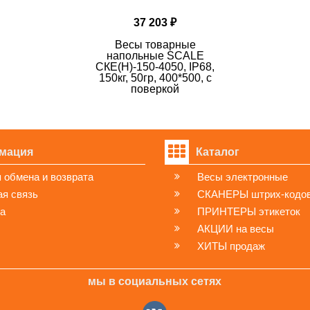
37 203 ₽
Весы товарные
напольные SCALE
СКЕ(Н)-150-4050, IP68,
150кг, 50гр, 400*500, с
поверкой
мация
Каталог
 обмена и возврата
Весы электронные
я связь
СКАНЕРЫ штрих-кодо
ка
ПРИНТЕРЫ этикеток
АКЦИИ на весы
ХИТЫ продаж
мы в социальных сетях