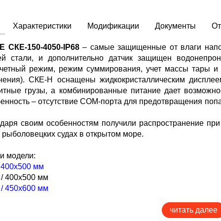
Характеристики
Модификации
Документы
О
 СКЕ-150-4050-IP68
–
самые защищенные от влаги напо
й стали, и дополнительно датчик защищен водонепр
четный режим, режим суммирования, учет массы тары и
ения). СКЕ-Н оснащены жидкокристаллическим дисплеем
итные грузы, а комбинированные питание дает возможност
енность – отсутствие COM-порта для предотвращения попа
даря своим особенностям получили распространение при 
а рыболовецких судах в открытом море.
и модели:
 / 400х500 мм
р / 400х500 мм
р / 450х600 мм
гр / 450х600 мм
гр / 600х800 мм
читать далее
гр / 600х800 мм