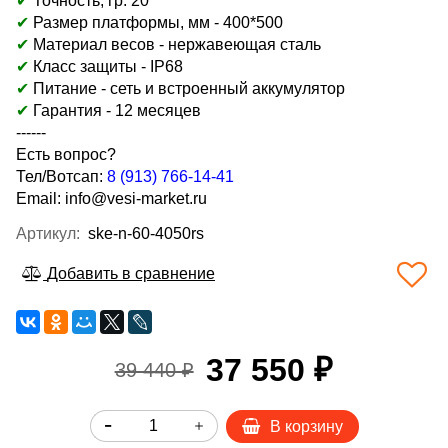
✔
Точность, гр: 20
✔
Размер платформы, мм -
400*500
✔
Материал весов - н
ержавеющая сталь
✔
Класс защиты - IP68
✔
Питание - сеть и встроенный аккумулятор
✔
Гарантия - 12 месяцев
------
Есть вопрос?
Тел/Вотсап:
8 (913) 766-14-41
Email:
info@vesi-market.ru
Артикул:
ske-n-60-4050rs
Добавить в сравнение
37 550 ₽
39 440 ₽
В корзину