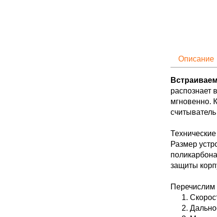
Описание
Встраивае
распознает 
мгновенно. 
считыватель
Технические
Размер устро
поликарбона
защиты корпу
Перечислим 
Скорост
Дально