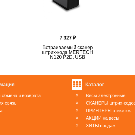
7 327 ₽
Встраиваемый сканер
штрих-кода MERTECH
N120 P2D, USB
мация
Каталог
 обмена и возврата
Весы электронные
я связь
СКАНЕРЫ штрих-кодо
ка
ПРИНТЕРЫ этикеток
АКЦИИ на весы
ХИТЫ продаж