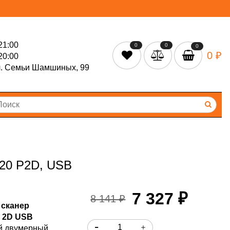
21:00
0
0
0
0 ₽
20:00
л. Семьи Шамшиных, 99
20 P2D, USB
7 327 ₽
8 141 ₽
сканер
 2D USB
й двумерный