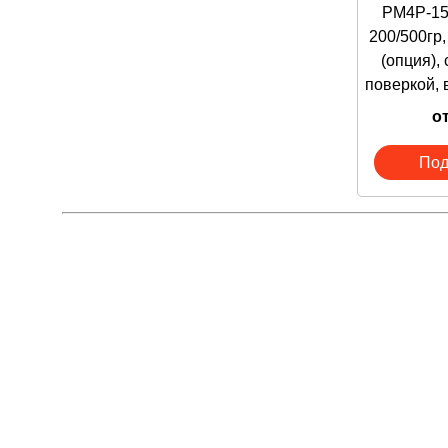
PM4P-150
В комплекте
200/500гр
(опция), 
ЗАКАЗАТЬ С
поверкой,
- либо через
- либо заказ
от
- либо напис
- либо напис
Под
- либо позв
Производств
Корпорация 
Импортер - 
971805288,