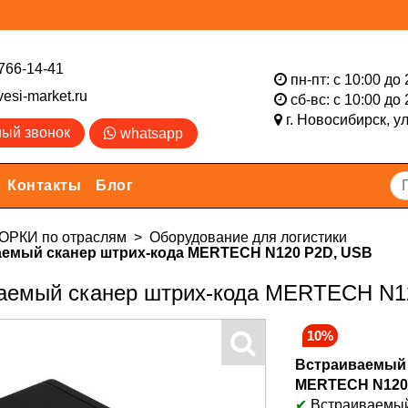
766-14-41
пн-пт: с 10:00 до 
esi-market.ru
сб-вс: с 10:00 до 
г. Новосибирск,
у
ный звонок
whatsapp
Контакты
Блог
РКИ по отраслям
Оборудование для логистики
емый сканер штрих-кода MERTECH N120 P2D, USB
аемый сканер штрих-кода MERTECH N1
10%
Встраиваемый 
MERTECH N120
✔
Встраиваемы