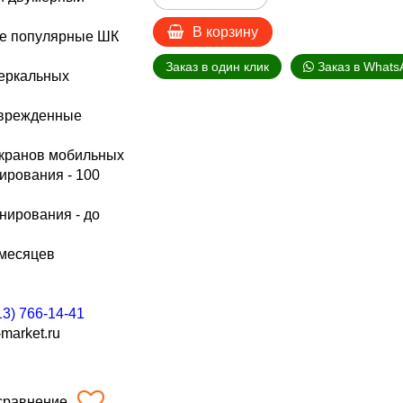
В корзину
се популярные ШК
Заказ в один клик
Заказ в Whats
зеркальных
врежденные
экранов мобильных
ирования - 100
нирования - до
 месяцев
13) 766-14-41
market.ru
сравнение