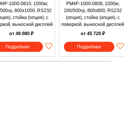
4P-1000-0810, 1000кг,
PM4P-1000-0808, 1000кг,
ный талон, Упаковка
/500гр, 800х1000, RS232
200/500гр, 800х800, RS232
пция), стойка (опция), с
(опция), стойка (опция), с
ркой, выносной дисплей
поверкой, выносной дисплей
от 49 080 ₽
от 45 720 ₽
Подробнее
Подробнее
greung-Dong Nowon-Ku, Seoul, Korea
й район, Медвежьи Озера д, Сосновая ул, дом No1, ИНН