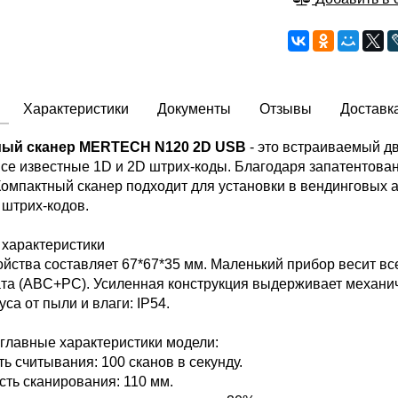
Характеристики
Документы
Отзывы
Доставк
мый сканер MERTECH N120 2D USB
- это встраиваемый 
все известные 1D и 2D штрих-коды. Благодаря запатентова
Компактный сканер подходит для установки в вендинговых 
 штрих-кодов.
 характеристики
йства составляет 67*67*35 мм. Маленький прибор весит все
та (ABC+PC). Усиленная конструкция выдерживает механиче
са от пыли и влаги: IP54.
главные характеристики модели:
ь считывания: 100 сканов в секунду.
сть сканирования: 110 мм.