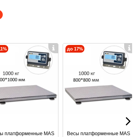
Для подключения к системе можно использовать
11%
до 17%
плект входит кабель USB с длиной провода 1,8 м.
жных условиях. Он может считывать данные даже с
встроенной подсветке, устройство распознает
му товар со штрих-кодом. Автоматический режим ускоряет
ой и визуальной индикацией.
 других брендов. Драйвера для синхронизации входят в
бачной продукции, обуви, одежды, лекарственных
ы платформенные MAS
Весы платформенные MAS