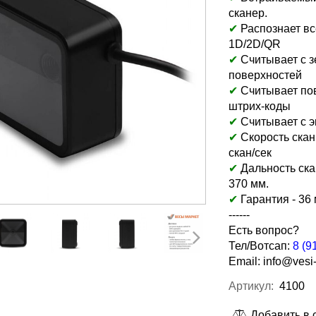
сканер.
✔
Распознает в
1D/2D/QR
✔
Считывает с 
поверхностей
✔
Считывает по
штрих-коды
✔
Считывает с 
✔
Скорость скан
скан/сек
✔
Дальность ска
370 мм.
✔
Гарантия - 36
------
Есть вопрос?
Тел/Вотсап:
8 (9
Email:
info@vesi-
Артикул:
4100
Добавить в 