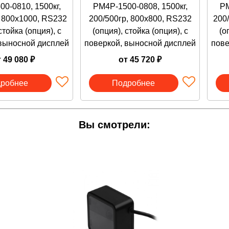
0-0810, 1500кг,
PM4P-1500-0808, 1500кг,
PM
:
Сканер, Кабель USB type A (205 см), Инструкция, Гарантий
, 800х1000, RS232
200/500гр, 800х800, RS232
200
стойка (опция), с
(опция), стойка (опция), с
(о
КАНЕР можно любым удобным для Вас способом:
 выносной дисплей
поверкой, выносной дисплей
пове
 корзину кнопкой "В корзину";
ать обратный звонок;
 49 080 ₽
от 45 720 ₽
ать на почту
info@vesi-market.ru
;
ать в ЧАТ на экране внизу справа;
робнее
Подробнее
онить
8 (913) 766-14-41
о - Южная Корея
Вы смотрели:
«MERCURY WP TECH GROUP CO., LTD.», Корея 648-59, Gon
ООО "ВОЛЬТЕКО РУС", 141143, Московская обл, Щелковски
 ОГРН
1177746255851