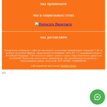
мы принимаем
мы в социальных сетях
мы доставляем
Копирование материалов с сайта без письменного разрешения администрации запрещено! Сайт не
является публичной офертой, определяемой положениями статьи 437 ч.2 гражданского кодекса
Российской Федерации. Сайт использует файлы cookies и сервис сбора технических данных его
посетителей. Продолжая использовать данный ресурс, Вы автоматически соглашаетесь с
использованием данных технологий. ВСЕ ПРАВА ЗАЩИЩЕНЫ.
Сайт разработан при участии
ValekTro Studio