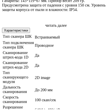
Габариты: 143*119*67 мм. Прибор весит 209 гр.
Предусмотрена защита от падения с уровня 150 см. Уровень
защиты корпуса от пыли и влажности: IP54.
читать далее
Основные характеристики сканера:
Характеристики
Скорость: до 100 сканов за секунду.
Тип сканера ШК
Встраиваемый
Расстояние сканирования: до 200 мм.
Тип подключения
Угол охвата: 50*35 градусов.
Проводное
сканера ШК
Разрешение: от 4,0 MIL.
Сканирование
Минимальная контрастность штрихкода: 20%.
Да
штрих-кода 1D
Температурный диапазон для работы: от 0С до +50С.
Сканирование
Да
штрих-кода 2D
Тип
Для подключения к онлайн-кассе, POS-терминалу или
сканирующего
2D image
компьютеру служит интерфейс USB-HID. Дополнительно
модуля
можно заказать эмуляцию USB-COM и RS-232.
Дальность
До 200 мм
сканирования
Скорость
100 скан/сек
Работа прибора сопровождается звуковой и визуальной
сканирования
индикацией. Сканирование происходит автоматически, когда
Разрешение
этикетка попадает в зону действия сканирующего модуля.
640(h)х480(v)Px
сканера