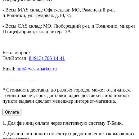
'-40°С ~ +70°С
хранения
Корпорация «MERCURY WP TECH GROUP CO., LTD.»,
- Весы MAS склад: Офис-склад: МО, Раменский р-н,
Допустимая
0% ~ 95%
Корея 648-59, Gongreung-Dong Nowon-Ku, Seoul, Korea
п.Родники, ул.Трудовая. д.10, к5;
влажность
Интерфейсы
USB-HID; USB-COM - эмуляция; RS232 -
- Весы CAS склад: МО, Люберецкий р-н, п.Томилино, микр-н
сканера
опционально
Птицефабрика, склад литера 5А
Импортер - ООО "ВОЛЬТЕКО РУС", 141143, Московская обл,
Габаритные
Щелковский район, Медвежьи Озера д, Сосновая ул, дом No1,
размеры
143*119*67
ИНН 971805288, ОГРН
1177746255851
(ШхДхВ), мм
Есть вопрос?
Вес сканера
210 гр
Тел/Вотсап:
8 (913) 766-14-41
Комплектация
Сканер, Кабель USB type A, Инструкция,
Email:
info@vesi-market.ru
сканера
Гарантийный талон, Упаковка
Гарантия на
----------------------
36 месяцев
сканер
* Стоимость доставки до разных городов может отличаться.
Точный расчет, срок доставки, адрес доставки либо подбор
пункта выдачи сделает менеджер интернет-магазина.
Оплата
1. Для физ.лиц оплата через платежную систему Т-Банк.
2. Для юр.лиц оплата по счету (предоставление закрывающих