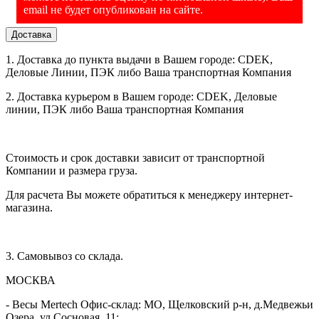
email не будет опубликован на сайте.
сканирования. Считыватель распознает данные с экранов и
PDF417; MicroPDF417; Data Matrix;
Поддерживаемые
других сложных поверхностей.
Maxicode; QR Code; MicroQR; Aztec;
2D штрих-коды
Доставка
Hanxin
Поддержка
1. Доставка до пункта выдачи в Вашем городе: CDEK,
Да
Честный Знак
В комплекте:
Сканер, Кабель USB type A, Инструкция,
Деловые Линии, ПЭК либо Ваша транспортная Компания
Поддержка
Гарантийный талон, Упаковка
Да
ЕГАИС/ФГИС
2. Доставка курьером в Вашем городе: CDEK, Деловые
линии, ПЭК либо Ваша транспортная Компания
Звуковая и
визуальная
Да
ЗАКАЗАТЬ СКАНЕР можно любым удобным для Вас
индикация
способом:
сканера
Стоимость и срок доставки зависит от транспортной
Автоматическое
- либо через корзину кнопкой "В корзину";
Компании и размера груза.
Да
сканирование
Распознавание
- либо заказать обратный звонок;
Для расчета Вы можете обратиться к менеджеру интернет-
штрихкодов со
магазина.
Да
сложных
- либо написать на почту
info@vesi-market.ru
;
поверхностей
- либо написать в ЧАТ на экране внизу справа;
Устойчивость к
3. Самовывоз со склада.
внешним
IP54
- либо позвонить
8 (913) 766-14-41
воздействиям
МОСКВА
Температура
0°С ~ +50°С
эксплуатации
- Весы Mertech Офис-склад: МО, Щелковский р-н, д.Медвежьи
Производство - Южная Корея
Температура
Озера, ул.Сосновая, 11;