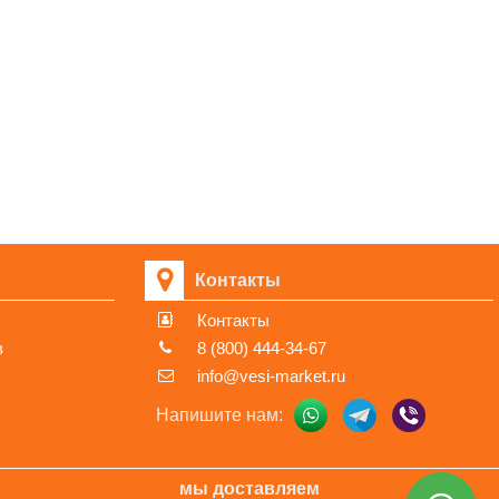
greung-Dong Nowon-Ku, Seoul, Korea
й район, Медвежьи Озера д, Сосновая ул, дом No1, ИНН
Контакты
Контакты
в
8 (800) 444-34-67
info@vesi-market.ru
Напишите нам:
мы доставляем