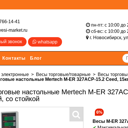
766-14-41
пн-пт: с 10:00 до 
esi-market.ru
сб-вс: с 10:00 до 
г. Новосибирск,
у
ный звонок
whatsapp
Контакты
Блог
электронные
Весы торговые/товарные
Весы торговы
говые настольные Mertech M-ER 327ACP-15.2 Ceed, 15кг, 
говые настольные Mertech M-ER 327ACP-
, со стойкой
6%
Весы M-ER 327
✔
Максимальная н