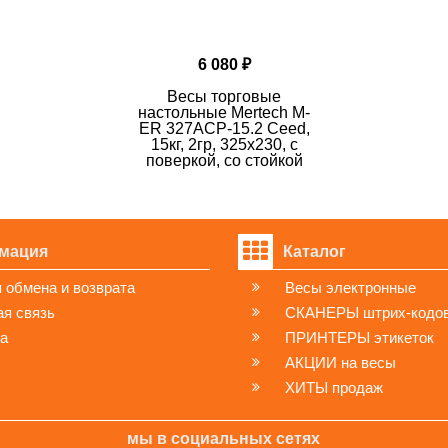
«MERCURY WP TECH GROUP CO., LTD.», Корея 648-59, Gon
ООО "ВОЛЬТЕКО РУС", 141143, Московская обл, Щелковски
6 080 ₽
 ОГРН
1177746255851
Весы торговые
настольные Mertech M-
ER 327ACP-15.2 Ceed,
15кг, 2гр, 325х230, с
поверкой, со стойкой
мация
Каталог
 обмена и возврата
Весы электронные
я связь
СКАНЕРЫ штрих-кодо
ка
ПРИНТЕРЫ этикеток
АКЦИИ на весы
ХИТЫ продаж
мы в социальных сетях