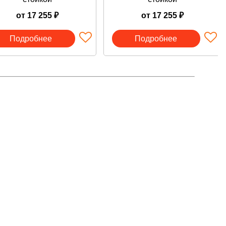
от 17 255 ₽
от 17 255 ₽
Подробнее
Подробнее
ешивания.
/LED – это универсальные весы. Модель подходит для
ады температуры от -20С до +40С не влияют на работу
на улице.