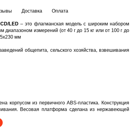
тзывы
Доставка
Оплата
LCD/LED
– это флагманская модель с широким набором
м диапазоном измерений (от 40 г до 15 кг или от 100 г до
325х230 мм
 заведений общепита, сельского хозяйства, взвешивания
ена корпусом из первичного ABS-пластика. Конструкция
ешивания. Весовая платформа сделана из нержавеющей
оваров.
ы корпуса: 300*385*600 мм (с учетом высоты стойки).