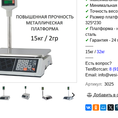
✔
Минимальная на
✔
Точность весов
✔
Размер платф
325*230
✔
Платформа -
сталь
✔
Гарантия - 24
------
15кг /
32кг
------
Есть вопрос?
Тел/Вотсап:
8 (9
Email:
info@vesi-
Артикул:
3025
Добавить в 