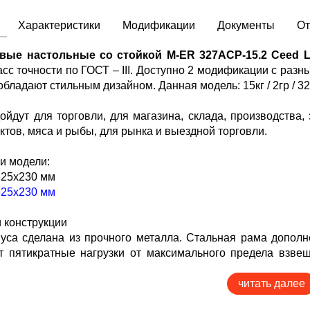
Характеристики
Модификации
Документы
О
вые настольные со стойкой M-ER 327ACP-15.2 Ceed 
сс точности по ГОСТ – III. Доступно 2 модификации с разны
 обладают стильным дизайном. Данная модель: 15кг / 2гр / 
ойдут для торговли, для магазина, склада, производства,
ктов, мяса и рыбы, для рынка и выездной торговли.
и модели:
/ 325х230 мм
/ 325х230 мм
 конструкции
уса сделана из прочного металла. Стальная рама дополн
т пятикратные нагрузки от максимального предела взв
атформы есть бортики для удобного взвешивания сыпучих т
читать далее
модель впишется в любое рабочее пространство. Габарит