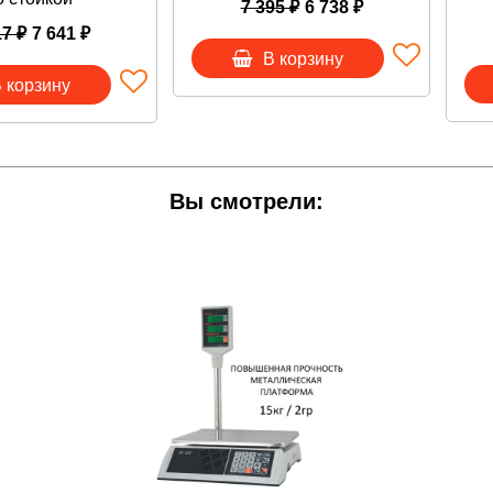
7 395 ₽
6 738 ₽
влен энергоемкий свинцовый аккумулятор.
работы от одной подзарядки: 90 дней.
17 ₽
7 641 ₽
ен энергосберегающий режим.
В корзину
й адаптер с защитой от перепадов напряжения.
 корзину
ункция автоматического сброса на ноль.
има пятикратная перегрузка от максимального предела взв
вые настольные со стойкой M-ER 327ACP-15.2 Ceed LCD
Вы смотрели:
ли мелкооптовой торговли, заведений общепита. Переп
а. Прибор можно использовать в холодных помещениях или 
ЕСЫ можно любым удобным для Вас способом:
 корзину кнопкой "В корзину";
ать обратный звонок;
ать на почту
info@vesi-market.ru
;
ать в ЧАТ на экране внизу справа;
онить
8 (913) 766-14-41
о - Южная Корея