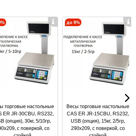
вать крупные партии товара.
 Мембрана защищает микросхему от попадания мусора.
9%
до 9%
оложенном на вертикальной стойке. Результаты видны
 Размеры символов: 15*6 мм и 15*8 мм.
ь M-ER 327ACP-15.2 Ceed LCD/LED внесена в госреестр
ность измерений и другие характеристики.
ы торговые настольные
Весы торговые настольные
 ER JR-30CBU, RS232,
CAS ER JR-15CBU, RS232,
B (опция), 30кг, 5/10гр,
USB (опция), 15кг, 2/5гр,
и.
90x209, с поверкой, со
290x209, с поверкой, со
стойкой
стойкой