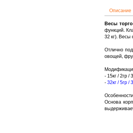
Описание
Весы торго
функций. Кла
32 кг). Весы
Отлично под
овощей, фру
Модификаци
- 15кг / 2гр 
-
32кг / 5гр 
Особенности
Основа корп
выдерживае
стали. У пл
Настольная 