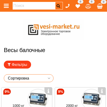
0
0
0
Весы балочные
Фильтры
9%
9%