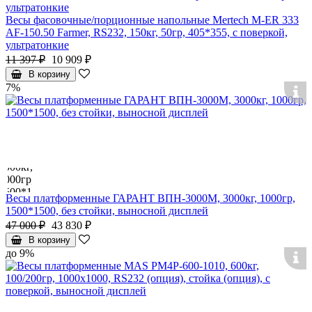
Весы фасовочные/порционные напольные Mertech M-ER 333
AF-150.50 Farmer, RS232, 150кг, 50гр, 405*355, с поверкой,
ультратонкие
11 397 ₽
10 909 ₽
В корзину
7%
Весы платформенные ГАРАНТ ВПН-3000М, 3000кг, 1000гр,
1500*1500, без стойки, выносной дисплей
47 000 ₽
43 830 ₽
В корзину
до 9%